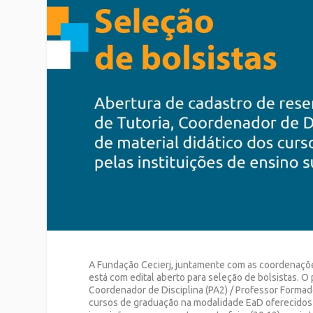
A Fundação Cecierj, juntamente com as coordenaçõ
está com edital aberto para seleção de bolsistas. O
Coordenador de Disciplina (PA2) / Professor Formado
cursos de graduação na modalidade EaD oferecidos p