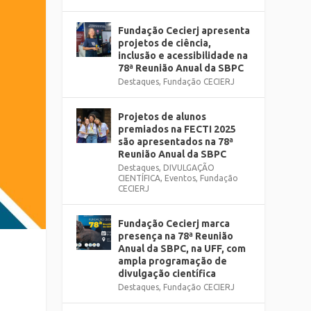
Fundação Cecierj apresenta
projetos de ciência,
inclusão e acessibilidade na
78ª Reunião Anual da SBPC
Destaques
,
Fundação CECIERJ
Projetos de alunos
premiados na FECTI 2025
são apresentados na 78ª
Reunião Anual da SBPC
Destaques
,
DIVULGAÇÃO
CIENTÍFICA
,
Eventos
,
Fundação
CECIERJ
Fundação Cecierj marca
presença na 78ª Reunião
Anual da SBPC, na UFF, com
ampla programação de
divulgação científica
Destaques
,
Fundação CECIERJ