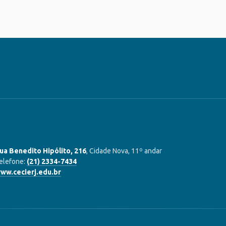
ua Benedito Hipólito, 216
, Cidade Nova, 11º andar
elefone:
(21) 2334-7434
ww.cecierj.edu.br