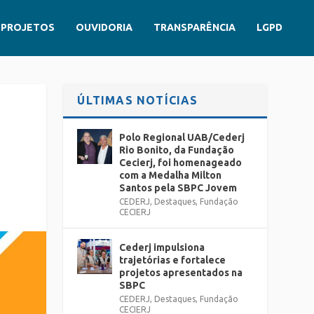
PROJETOS
OUVIDORIA
TRANSPARÊNCIA
LGPD
ÚLTIMAS NOTÍCIAS
Polo Regional UAB/Cederj
Rio Bonito, da Fundação
Cecierj, foi homenageado
com a Medalha Milton
Santos pela SBPC Jovem
CEDERJ
,
Destaques
,
Fundação
CECIERJ
Cederj impulsiona
trajetórias e fortalece
projetos apresentados na
SBPC
CEDERJ
,
Destaques
,
Fundação
CECIERJ