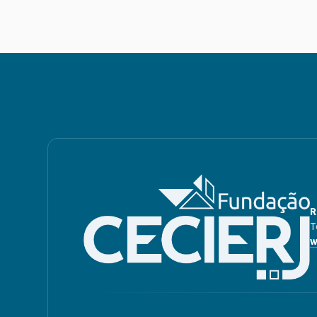
R
T
w