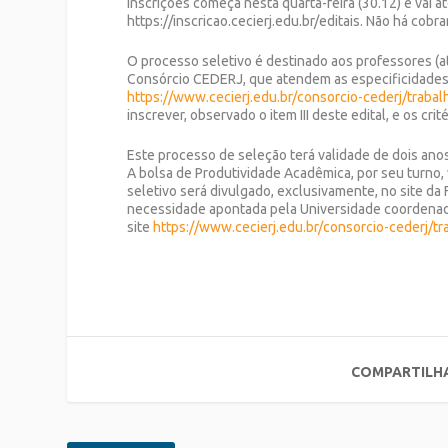
inscrições começa nesta quarta-feira (30.12) e vai a
https://inscricao.cecierj.edu.br/editais. Não há cobra
O processo seletivo é destinado aos professores (ati
Consórcio CEDERJ, que atendem as especificidades 
https://www.cecierj.edu.br/consorcio-cederj/traba
inscrever, observado o item III deste edital, e os cri
Este processo de seleção terá validade de dois ano
A bolsa de Produtividade Acadêmica, por seu turno,
seletivo será divulgado, exclusivamente, no site d
necessidade apontada pela Universidade coordenado
site
https://www.cecierj.edu.br/consorcio-cederj/t
COMPARTILH