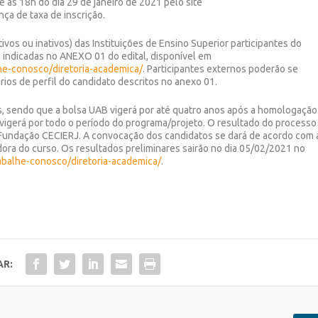
té às 18h do dia 29 de janeiro de 2021 pelo site
nça de taxa de inscrição.
vos ou inativos) das Instituições de Ensino Superior participantes do
indicadas no ANEXO 01 do edital, disponível em
lhe-conosco/diretoria-academica/
. Participantes externos poderão se
térios de perfil do candidato descritos no anexo 01.
s, sendo que a bolsa UAB vigerá por até quatro anos após a homologação
 vigerá por todo o período do programa/projeto. O resultado do processo
a Fundação CECIERJ. A convocação dos candidatos se dará de acordo com 
ra do curso. Os resultados preliminares sairão no dia 05/02/2021 no
rabalhe-conosco/diretoria-academica/
.
AR: