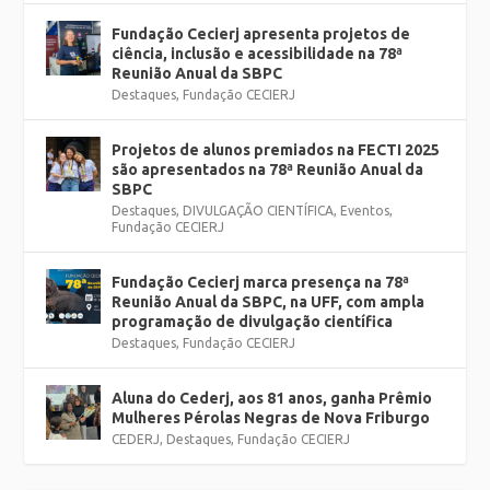
Fundação Cecierj apresenta projetos de
ciência, inclusão e acessibilidade na 78ª
Reunião Anual da SBPC
Destaques
,
Fundação CECIERJ
Projetos de alunos premiados na FECTI 2025
são apresentados na 78ª Reunião Anual da
SBPC
Destaques
,
DIVULGAÇÃO CIENTÍFICA
,
Eventos
,
Fundação CECIERJ
Fundação Cecierj marca presença na 78ª
Reunião Anual da SBPC, na UFF, com ampla
programação de divulgação científica
Destaques
,
Fundação CECIERJ
Aluna do Cederj, aos 81 anos, ganha Prêmio
Mulheres Pérolas Negras de Nova Friburgo
CEDERJ
,
Destaques
,
Fundação CECIERJ