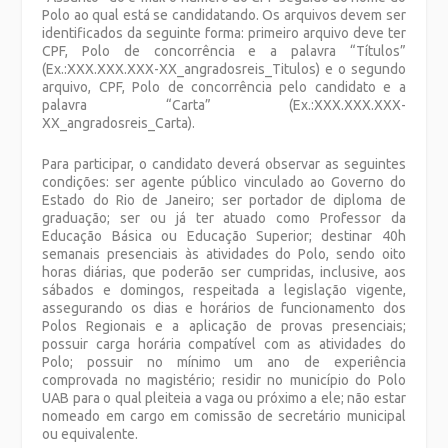
Polo ao qual está se candidatando. Os arquivos devem ser
identificados da seguinte forma: primeiro arquivo deve ter
CPF, Polo de concorrência e a palavra “Títulos”
(Ex.:XXX.XXX.XXX-XX_angradosreis_Titulos) e o segundo
arquivo, CPF, Polo de concorrência pelo candidato e a
palavra “Carta” (Ex.:XXX.XXX.XXX-
XX_angradosreis_Carta).
Para participar, o candidato deverá observar as seguintes
condições: ser agente público vinculado ao Governo do
Estado do Rio de Janeiro; ser portador de diploma de
graduação; ser ou já ter atuado como Professor da
Educação Básica ou Educação Superior; destinar 40h
semanais presenciais às atividades do Polo, sendo oito
horas diárias, que poderão ser cumpridas, inclusive, aos
sábados e domingos, respeitada a legislação vigente,
assegurando os dias e horários de funcionamento dos
Polos Regionais e a aplicação de provas presenciais;
possuir carga horária compatível com as atividades do
Polo; possuir no mínimo um ano de experiência
comprovada no magistério; residir no município do Polo
UAB para o qual pleiteia a vaga ou próximo a ele; não estar
nomeado em cargo em comissão de secretário municipal
ou equivalente.