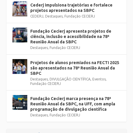
Cederj impulsiona trajetórias e fortalece
projetos apresentados na SBPC
CEDERJ
,
Destaques
,
Fundação CECIERJ
Fundação Cecierj apresenta projetos de
ciência, inclusão e acessibilidade na 78ª
Reunião Anual da SBPC
Destaques
,
Fundação CECIERJ
Projetos de alunos premiados na FECTI 2025
são apresentados na 78ª Reunião Anual da
SBPC
Destaques
,
DIVULGAÇÃO CIENTÍFICA
,
Eventos
,
Fundação CECIERJ
Fundação Cecierj marca presença na 78ª
Reunião Anual da SBPC, na UFF, com ampla
programação de divulgação científica
Destaques
,
Fundação CECIERJ