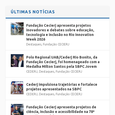
ÚLTIMAS NOTÍCIAS
Fundação Cecierj apresenta projetos
inovadores e debates sobre educação,
tecnologia e inclusão no Rio Innovation
Week 2026
Destaques
,
Fundação CECIERJ
Polo Regional UAB/Cederj Rio Bonito, da
Fundação Cecierj, foi homenageado com a
Medalha Milton Santos pela SBPC Jovem
CEDERJ
,
Destaques
,
Fundação CECIERJ
Cederj impulsiona trajetórias e fortalece
projetos apresentados na SBPC
CEDERJ
,
Destaques
,
Fundação CECIERJ
Fundação Cecierj apresenta projetos de
ciência, inclusão e acessibilidade na 78ª