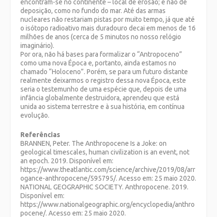
encontram-se no continente – local de erosão; e não de
deposição, como no fundo do mar. Até das armas
nucleares não restariam pistas por muito tempo, já que até
o isótopo radioativo mais duradouro decai em menos de 16
milhões de anos (cerca de 5 minutos no nosso relógio
imaginário).
Por ora, não há bases para formalizar o “Antropoceno”
como uma nova Época e, portanto, ainda estamos no
chamado “Holoceno”. Porém, se para um futuro distante
realmente deixarmos o registro dessa nova Época, este
seria o testemunho de uma espécie que, depois de uma
infância globalmente destruidora, aprendeu que está
unida ao sistema terrestre e à sua história, em contínua
evolução.
Referências
BRANNEN, Peter. The Anthropocene Is a Joke: on
geological timescales, human civilization is an event, not
an epoch. 2019. Disponível em:
https://www.theatlantic.com/science/archive/2019/08/arr
ogance-anthropocene/595795/. Acesso em: 25 maio 2020.
NATIONAL GEOGRAPHIC SOCIETY. Anthropocene. 2019.
Disponível em:
https://www.nationalgeographic.org/encyclopedia/anthro
pocene/. Acesso em: 25 maio 2020.