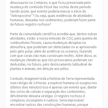
dinossauros no Cretáceo, e que ficou preservada pela
mudança do conteúdo fóssil das rochas deste período.
Sendo assim, que evento poderia marcar o início do
“Antropoceno”? Ou seja, quais evidências de atividades
humanas, deixadas nos sedimentos, poderiam fazer parte
do futuro registro rochoso?
Parte da comunidade científica acredita que, dentre outras
atividades, estão: a nossa emissão de CO2, pela queima de
combustíveis fósseis, causa mudanças abruptas na
atmosfera, que poderiam ser detectadas no ar aprisionado
pelo gelo polar; além de acidificar os oceanos, fazendo
com que corais não mais construam recifes. Além disso, as
mudanças climáticas que nós provocamos poderiam ser
deduzidas, no futuro, pelo deslocamento latitudinal de
plantas e animais, em direção aos pólos.
Contudo, imaginem toda a história da Terra representada
num relógio de 24 horas: a espécie humana só surgiria nos
últimos dois minutos! Isso é apenas um evento que, diante
dos ciclos de colisão e separação dos continentes,
dificilmente deixaria vestígio. O registro rochoso é
complexo, incompleto e ruidoso. Seria improvável
encontrar rastros das construções humanas, porque