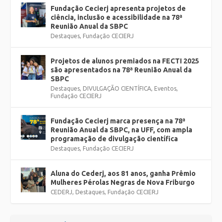
Fundação Cecierj apresenta projetos de
ciência, inclusão e acessibilidade na 78ª
Reunião Anual da SBPC
Destaques
,
Fundação CECIERJ
Projetos de alunos premiados na FECTI 2025
são apresentados na 78ª Reunião Anual da
SBPC
Destaques
,
DIVULGAÇÃO CIENTÍFICA
,
Eventos
,
Fundação CECIERJ
Fundação Cecierj marca presença na 78ª
Reunião Anual da SBPC, na UFF, com ampla
programação de divulgação científica
Destaques
,
Fundação CECIERJ
Aluna do Cederj, aos 81 anos, ganha Prêmio
Mulheres Pérolas Negras de Nova Friburgo
CEDERJ
,
Destaques
,
Fundação CECIERJ