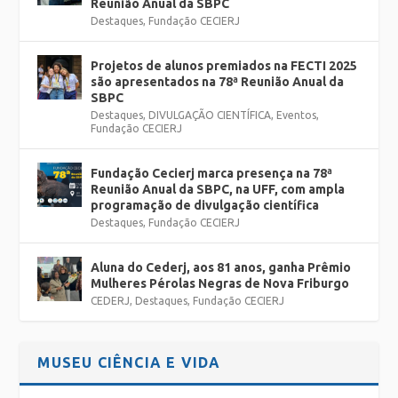
Reunião Anual da SBPC
Destaques
,
Fundação CECIERJ
Projetos de alunos premiados na FECTI 2025
são apresentados na 78ª Reunião Anual da
SBPC
Destaques
,
DIVULGAÇÃO CIENTÍFICA
,
Eventos
,
Fundação CECIERJ
Fundação Cecierj marca presença na 78ª
Reunião Anual da SBPC, na UFF, com ampla
programação de divulgação científica
Destaques
,
Fundação CECIERJ
Aluna do Cederj, aos 81 anos, ganha Prêmio
Mulheres Pérolas Negras de Nova Friburgo
CEDERJ
,
Destaques
,
Fundação CECIERJ
MUSEU CIÊNCIA E VIDA