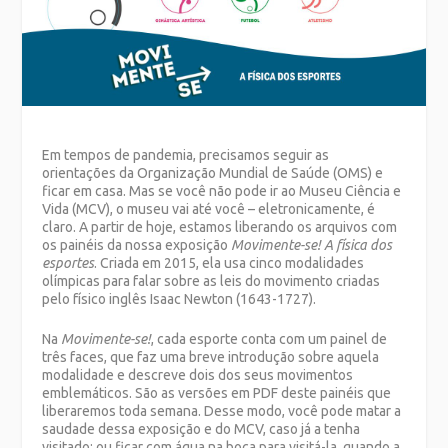
Em tempos de pandemia, precisamos seguir as
orientações da Organização Mundial de Saúde (OMS) e
ficar em casa. Mas se você não pode ir ao Museu Ciência e
Vida (MCV), o museu vai até você – eletronicamente, é
claro. A partir de hoje, estamos liberando os arquivos com
os painéis da nossa exposição
Movimente-se! A física dos
esportes
. Criada em 2015, ela usa cinco modalidades
olímpicas para falar sobre as leis do movimento criadas
pelo físico inglês Isaac Newton (1643-1727).
Na
Movimente-se!
, cada esporte conta com um painel de
três faces, que faz uma breve introdução sobre aquela
modalidade e descreve dois dos seus movimentos
emblemáticos. São as versões em PDF deste painéis que
liberaremos toda semana. Desse modo, você pode matar a
saudade dessa exposição e do MCV, caso já a tenha
visitado; ou ficar com água na boca para visitá-la, quando a