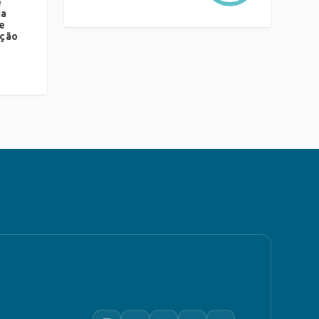
ê
ia
de
ação