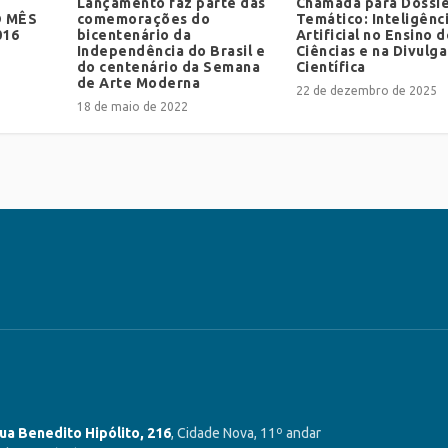
Lançamento faz parte das
Chamada para Dossi
 MÊS
comemorações do
Temático: Inteligênc
016
bicentenário da
Artificial no Ensino 
Independência do Brasil e
Ciências e na Divulg
do centenário da Semana
Científica
de Arte Moderna
22 de dezembro de 2025
18 de maio de 2022
ua Benedito Hipólito, 216
, Cidade Nova, 11º andar