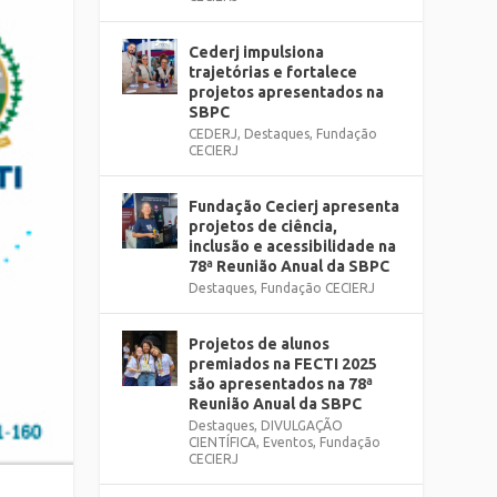
Cederj impulsiona
trajetórias e fortalece
projetos apresentados na
SBPC
CEDERJ
,
Destaques
,
Fundação
CECIERJ
Fundação Cecierj apresenta
projetos de ciência,
inclusão e acessibilidade na
78ª Reunião Anual da SBPC
Destaques
,
Fundação CECIERJ
Projetos de alunos
premiados na FECTI 2025
são apresentados na 78ª
Reunião Anual da SBPC
Destaques
,
DIVULGAÇÃO
CIENTÍFICA
,
Eventos
,
Fundação
CECIERJ