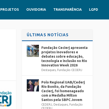
PROJETOS
OUVIDORIA
TRANSPARÊNCIA
LGPD
ÚLTIMAS NOTÍCIAS
Fundação Cecierj apresenta
projetos inovadores e
debates sobre educação,
tecnologia e inclusão no Rio
Innovation Week 2026
Destaques
,
Fundação CECIERJ
Polo Regional UAB/Cederj
Rio Bonito, da Fundação
Cecierj, foi homenageado
com a Medalha Milton
Santos pela SBPC Jovem
CEDERJ
,
Destaques
,
Fundação
CECIERJ