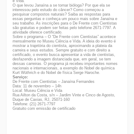
e Vida.
O que levou Janaína a se tornar bióloga? Por que ela se
interessou pelo estudo do câncer? Como começou a
pesquisar compostos naturais? Saiba as respostas para
essas perguntas e conheça um pouco mais sobre Janaína e
seu trabalho. As inscrições para o De Frente com Cientistas
são gratuitas e podem ser feitas pelo telefone 2671-7797. A
atividade oferece certificado.
Sobre o programa – O “De Frente com Cientistas” acontece
mensalmente no Museu Ciência e Vida. A ideia do evento é
mostrar a trajetória do cientista, aproximando a plateia da
carreira e seus estudos. Sempre gratuito e com direito a
certificado, o evento busca apresentar a vida de cientistas,
desfazendo a imagem distanciada que, em geral, se tem
dessas carreiras. O programa já recebeu importantes nomes
nacionais e internacionais, a exemplo do Nobel de química
Kurt Wüthrich e do Nobel de física Serge Haroche.
Serviço:
De Frente com Cientistas – Janaína Fernandes
Data: 11 de novembro – 14h
Local: Museu Ciência e Vida
Rua Ailton da Costa, s/n – Jardim Vinte e Cinco de Agosto,
Duque de Caxias, RJ, 25071-160
Telefone: (21) 2671-7797
Gratuito com emissão de certificado