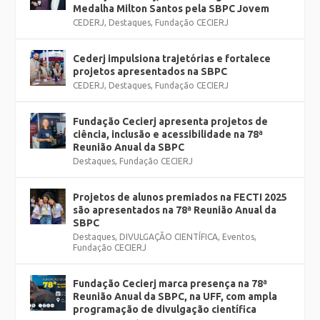
Medalha Milton Santos pela SBPC Jovem
CEDERJ
,
Destaques
,
Fundação CECIERJ
Cederj impulsiona trajetórias e fortalece
projetos apresentados na SBPC
CEDERJ
,
Destaques
,
Fundação CECIERJ
Fundação Cecierj apresenta projetos de
ciência, inclusão e acessibilidade na 78ª
Reunião Anual da SBPC
Destaques
,
Fundação CECIERJ
Projetos de alunos premiados na FECTI 2025
são apresentados na 78ª Reunião Anual da
SBPC
Destaques
,
DIVULGAÇÃO CIENTÍFICA
,
Eventos
,
Fundação CECIERJ
Fundação Cecierj marca presença na 78ª
Reunião Anual da SBPC, na UFF, com ampla
programação de divulgação científica