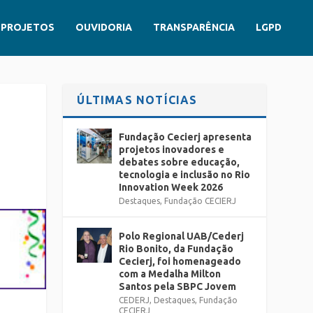
PROJETOS
OUVIDORIA
TRANSPARÊNCIA
LGPD
ÚLTIMAS NOTÍCIAS
Fundação Cecierj apresenta
projetos inovadores e
debates sobre educação,
tecnologia e inclusão no Rio
Innovation Week 2026
Destaques
,
Fundação CECIERJ
Polo Regional UAB/Cederj
Rio Bonito, da Fundação
Cecierj, foi homenageado
com a Medalha Milton
Santos pela SBPC Jovem
CEDERJ
,
Destaques
,
Fundação
CECIERJ