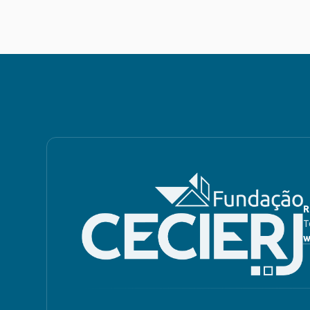
R
T
w