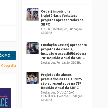
Cederj impulsiona
trajetórias e fortalece
projetos apresentados na
SBPC
CEDERJ
,
Destaques
,
Fundação
CECIERJ
Fundação Cecierj apresenta
projetos de ciência,
inclusão e acessibilidade na
ÓXIMO
78ª Reunião Anual da SBPC
Destaques
,
Fundação CECIERJ
a Geografia
Projetos de alunos
premiados na FECTI 2025
são apresentados na 78ª
Reunião Anual da SBPC
Destaques
,
DIVULGAÇÃO
CIENTÍFICA
,
Eventos
,
Fundação
CECIERJ