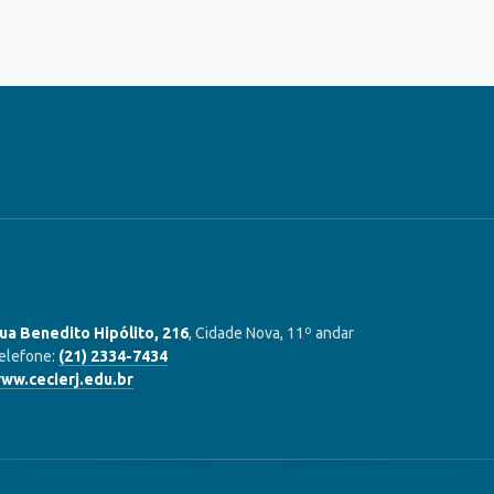
ua Benedito Hipólito, 216
, Cidade Nova, 11º andar
elefone:
(21) 2334-7434
ww.cecierj.edu.br