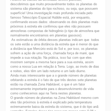
descobrimos que muito provavelmente todos os planetas do
sistema são planetas do tipo rochoso, ou seja, que possuem
superfície! Uma investigação mais profunda iniciada pelo
famoso Telescópio Espacial Hubble está, por enquanto,
confirmando esses dados: observando os dois planetas mais
próximos à estrela ele confirmou que eles não possuem
atmosferas compostas de hidrogênio (o tipo de atmosfera que
normalmente encontramos em planetas gasosos).
As estimativas de órbita desses planetas indicam que todos
os sete estão a uma distância da estrela que é menor do que
a distância que Mercúrio está do Sol e, por isso, os planetas
sofrem a ação de uma força, chamada força de maré, que
impede a sua rotação. Na prática, isso faz com que eles
mostrem sempre a mesma face para a sua estrela, assim
como a nossa Lua em relação à Terra. Logo, ao invés de dias
e noites, eles têm um lado noturno e um lado diurno.
Ainda mais interessante que a o grande número de planetas
orbitando a estrela é o fato de que três destes sete planetas
estão na chamada Zona Habitável, o que é um fator
extremamente importante para o desenvolvimento de vida
como conhecemos aqui na Terra nestes planetas.
O grande número de planetas na Zona Habitável mesmo com
eles tão próximos à estrela é explicado pela temperatura
extremamente baixa da estrela do sistema, que é do tipo anã