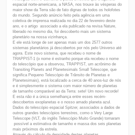
espacial norte-americana, a NASA, nos trouxe às vésperas do
maior show da Terra são de fato dignas de todos os holofotes
do mundo. Segundo anúncio feito pela agência em uma
coletiva de imprensa realizada no dia 22 de fevereiro deste
ano, e o artigo associado a ela publicado na revisa Nature,
liberado no mesmo dia, foi descoberto mais um sistema
planetário na nossa vizinhança.
E ele está longe de ser apenas mais um dos 2577 outros
sistemas planetários já descobertos por nós pelo Universo até
agora. Este novo sistema, que recebeu o nome de
TRAPPIST-1 (o nome é estranho porque ela recebeu o nome
do telescópio que a observou, TRAPPIST, um acrônimo de
Transiting Planets and Planetesimals Small Telescope, que
significa Pequeno Telescópio de Trânsito de Planetas e
Planetesimais), está localizado a cerca de 40 anos-luz de nós
e é simplesmente o sistema com maior número de planetas
de tamanho comparável ao da Terra: sete! Um novo recorde!
E esta não é a única semelhança entre esses recém-
descobertos exoplanetas e o nosso amado planeta azul.
Dados do telescópio espacial Spitzer, associados a dados de
outros grandes telescópios terrestres, como o Very Large
Telescope (VLT, do inglês Telescópio Muito Grande) tornaram
possível a estimativa de tamanho e massa dos seis planetas
mais próximos da estrela.
Através do cálculo da densidade destes planetas,