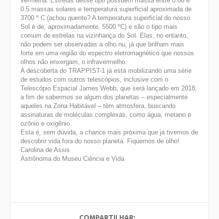
vermelha. Estrelas desse tipo possuem massa entre 0.08 e
0.5 massas solares e temperatura superficial aproximada de
3700 º C (achou quente? A temperatura superficial do nosso
Sol é de, aproximadamente, 5500 ºC) e são o tipo mais
comum de estrelas na vizinhança do Sol. Elas, no entanto,
não podem ser observadas a olho nu, já que brilham mais
forte em uma região do espectro eletromagnético que nossos
olhos não enxergam, o infravermelho.
A descoberta do TRAPPIST-1 já está mobilizando uma série
de estudos com outros telescópios, inclusive com o
Telescópio Espacial James Webb, que será lançado em 2018,
a fim de sabermos se algum dos planetas – especialmente
aqueles na Zona Habitável – têm atmosfera, buscando
assinaturas de moléculas complexas, como água, metano e
ozônio e oxigênio.
Esta é, sem dúvida, a chance mais próxima que já tivemos de
descobrir vida fora do nosso planeta. Fiquemos de olho!
Carolina de Assis
Astrônoma do Museu Ciência e Vida
COMPARTILHAR: