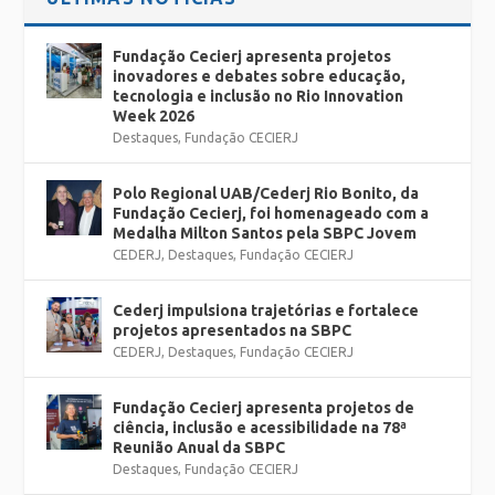
Fundação Cecierj apresenta projetos
inovadores e debates sobre educação,
tecnologia e inclusão no Rio Innovation
Week 2026
Destaques
,
Fundação CECIERJ
Polo Regional UAB/Cederj Rio Bonito, da
Fundação Cecierj, foi homenageado com a
Medalha Milton Santos pela SBPC Jovem
CEDERJ
,
Destaques
,
Fundação CECIERJ
Cederj impulsiona trajetórias e fortalece
projetos apresentados na SBPC
CEDERJ
,
Destaques
,
Fundação CECIERJ
Fundação Cecierj apresenta projetos de
ciência, inclusão e acessibilidade na 78ª
Reunião Anual da SBPC
Destaques
,
Fundação CECIERJ