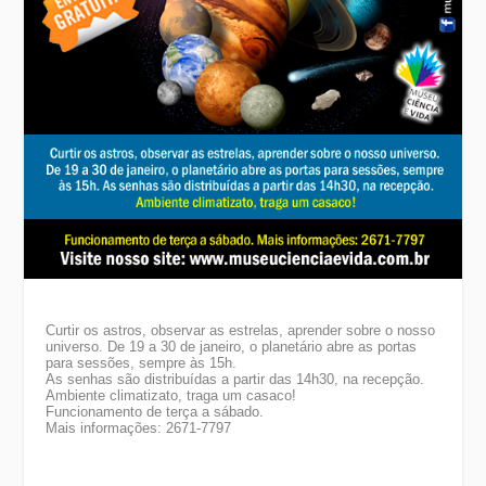
Curtir os astros, observar as estrelas, aprender sobre o nosso
universo. De 19 a 30 de janeiro, o planetário abre as portas
para sessões, sempre às 15h.
As senhas são distribuídas a partir das 14h30, na recepção.
Ambiente climatizato, traga um casaco!
Funcionamento de terça a sábado.
Mais informações: 2671-7797