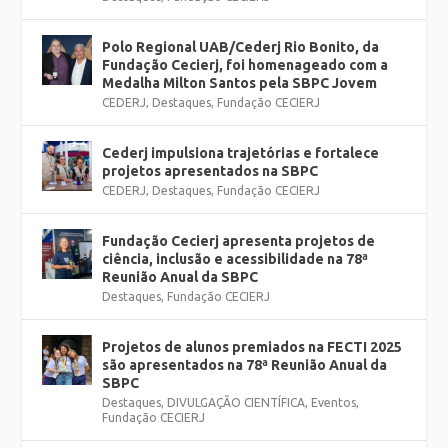
Polo Regional UAB/Cederj Rio Bonito, da
Fundação Cecierj, foi homenageado com a
Medalha Milton Santos pela SBPC Jovem
CEDERJ
,
Destaques
,
Fundação CECIERJ
Cederj impulsiona trajetórias e fortalece
projetos apresentados na SBPC
CEDERJ
,
Destaques
,
Fundação CECIERJ
Fundação Cecierj apresenta projetos de
ciência, inclusão e acessibilidade na 78ª
Reunião Anual da SBPC
Destaques
,
Fundação CECIERJ
Projetos de alunos premiados na FECTI 2025
são apresentados na 78ª Reunião Anual da
SBPC
Destaques
,
DIVULGAÇÃO CIENTÍFICA
,
Eventos
,
Fundação CECIERJ