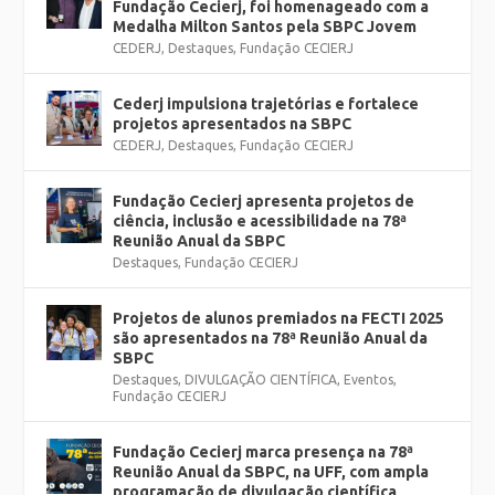
Fundação Cecierj, foi homenageado com a
Medalha Milton Santos pela SBPC Jovem
CEDERJ
,
Destaques
,
Fundação CECIERJ
Cederj impulsiona trajetórias e fortalece
projetos apresentados na SBPC
CEDERJ
,
Destaques
,
Fundação CECIERJ
Fundação Cecierj apresenta projetos de
ciência, inclusão e acessibilidade na 78ª
Reunião Anual da SBPC
Destaques
,
Fundação CECIERJ
Projetos de alunos premiados na FECTI 2025
são apresentados na 78ª Reunião Anual da
SBPC
Destaques
,
DIVULGAÇÃO CIENTÍFICA
,
Eventos
,
Fundação CECIERJ
Fundação Cecierj marca presença na 78ª
Reunião Anual da SBPC, na UFF, com ampla
programação de divulgação científica