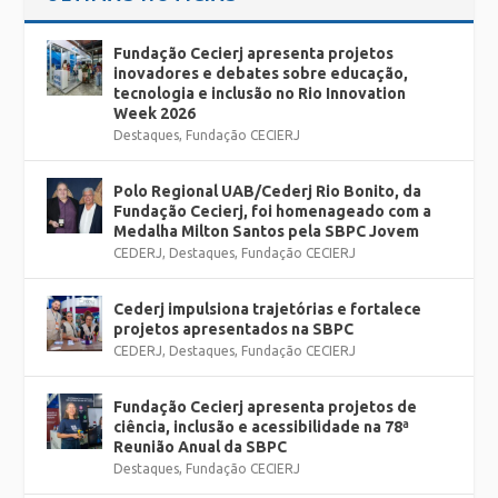
Fundação Cecierj apresenta projetos
inovadores e debates sobre educação,
tecnologia e inclusão no Rio Innovation
Week 2026
Destaques
,
Fundação CECIERJ
Polo Regional UAB/Cederj Rio Bonito, da
Fundação Cecierj, foi homenageado com a
Medalha Milton Santos pela SBPC Jovem
CEDERJ
,
Destaques
,
Fundação CECIERJ
Cederj impulsiona trajetórias e fortalece
projetos apresentados na SBPC
CEDERJ
,
Destaques
,
Fundação CECIERJ
Fundação Cecierj apresenta projetos de
ciência, inclusão e acessibilidade na 78ª
Reunião Anual da SBPC
Destaques
,
Fundação CECIERJ