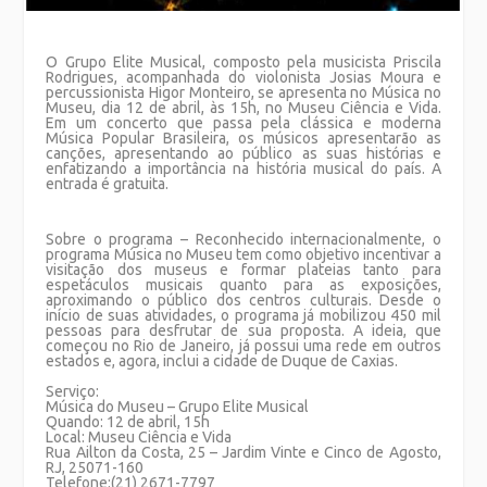
O Grupo Elite Musical, composto pela musicista Priscila
Rodrigues, acompanhada do violonista Josias Moura e
percussionista Higor Monteiro, se apresenta no Música no
Museu, dia 12 de abril, às 15h, no Museu Ciência e Vida.
Em um concerto que passa pela clássica e moderna
Música Popular Brasileira, os músicos apresentarão as
canções, apresentando ao público as suas histórias e
enfatizando a importância na história musical do país. A
entrada é gratuita.
Sobre o programa –
Reconhecido internacionalmente, o
programa Música no Museu tem como objetivo incentivar a
visitação dos museus e formar plateias tanto para
espetáculos musicais quanto para as exposições,
aproximando o público dos centros culturais. Desde o
início de suas atividades, o programa já mobilizou 450 mil
pessoas para desfrutar de sua proposta. A ideia, que
começou no Rio de Janeiro, já possui uma rede em outros
estados e, agora, inclui a cidade de Duque de Caxias.
Serviço:
Música do Museu – Grupo Elite Musical
Quando: 12 de abril, 15h
Local: Museu Ciência e Vida
Rua Ailton da Costa, 25 – Jardim Vinte e Cinco de Agosto,
RJ, 25071-160
Telefone:(21) 2671-7797