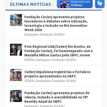
ÚLTIMAS NOTÍCIAS
Fundação Cecierj apresenta projetos
inovadores e debates sobre educação,
tecnologia e inclusão no Rio Innovation
Week 2026
Destaques
,
Fundação CECIERJ
Polo Regional UAB/Cederj Rio Bonito, da
Fundação Cecierj, foi homenageado com a
Medalha Milton Santos pela SBPC Jovem
CEDERJ
,
Destaques
,
Fundação CECIERJ
Cederj impulsiona trajetórias e fortalece
projetos apresentados na SBPC
CEDERJ
,
Destaques
,
Fundação CECIERJ
Fundação Cecierj apresenta projetos de
ciência, inclusão e acessibilidade na 78ª
Reunião Anual da SBPC
Destaques
,
Fundação CECIERJ