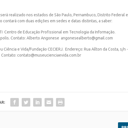
 será realizado nos estados de São Paulo,
Pernambuco, Distrito Federal 
nto contará com
duas edições em sedes e datas distintas, a saber:
TI ­ Centro de Educação Profissional em
Tecnologia da Informação.
polis. Contato:
Alberto Angonese ­ angonesealberto@gmail.com
eu Ciência e Vida/Fundação CECIERJ.
Endereço: Rua Aílton da Costa, s/n 
.
Contato: contato@museucienciaevida.com.br
AR:
PR