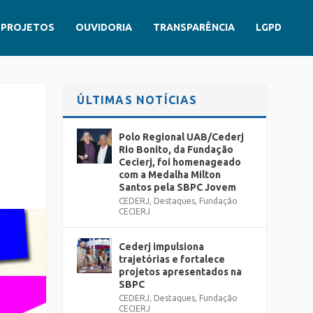
PROJETOS
OUVIDORIA
TRANSPARÊNCIA
LGPD
ÚLTIMAS NOTÍCIAS
Polo Regional UAB/Cederj
Rio Bonito, da Fundação
Cecierj, foi homenageado
com a Medalha Milton
Santos pela SBPC Jovem
CEDERJ
,
Destaques
,
Fundação
CECIERJ
Cederj impulsiona
trajetórias e fortalece
projetos apresentados na
SBPC
CEDERJ
,
Destaques
,
Fundação
CECIERJ