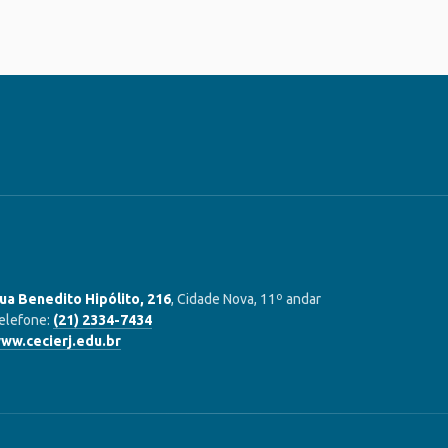
ua Benedito Hipólito, 216
, Cidade Nova, 11º andar
elefone:
(21) 2334-7434
ww.cecierj.edu.br