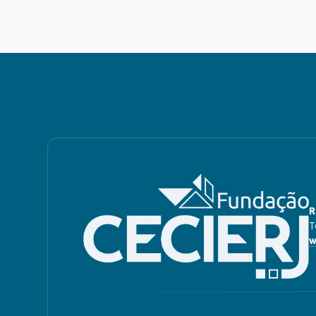
R
T
w