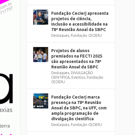
Fundação Cecierj apresenta
projetos de ciência,
inclusão e acessibilidade na
78ª Reunião Anual da SBPC
Destaques
,
Fundação CECIERJ
Projetos de alunos
premiados na FECTI 2025
são apresentados na 78ª
Reunião Anual da SBPC
Destaques
,
DIVULGAÇÃO
CIENTÍFICA
,
Eventos
,
Fundação
CECIERJ
Fundação Cecierj marca
presença na 78ª Reunião
Anual da SBPC, na UFF, com
ampla programação de
divulgação científica
Destaques
,
Fundação CECIERJ