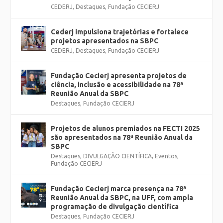
CEDERJ
,
Destaques
,
Fundação CECIERJ
Cederj impulsiona trajetórias e fortalece
projetos apresentados na SBPC
CEDERJ
,
Destaques
,
Fundação CECIERJ
Fundação Cecierj apresenta projetos de
ciência, inclusão e acessibilidade na 78ª
Reunião Anual da SBPC
Destaques
,
Fundação CECIERJ
Projetos de alunos premiados na FECTI 2025
são apresentados na 78ª Reunião Anual da
SBPC
Destaques
,
DIVULGAÇÃO CIENTÍFICA
,
Eventos
,
Fundação CECIERJ
Fundação Cecierj marca presença na 78ª
Reunião Anual da SBPC, na UFF, com ampla
programação de divulgação científica
Destaques
,
Fundação CECIERJ