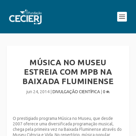
MÚSICA NO MUSEU
ESTREIA COM MPB NA
BAIXADA FLUMINENSE
jun 24, 2014
|
DIVULGAÇÃO CIENTÍFICA
|
0
O prestigiado programa Música no Museu, que desde
2007 oferece uma diversificada programação musical,
chega pela primeira vez na Baixada Fluminense através do
Museu Ciência e Vida. No repertório, música popular