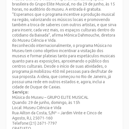
brasileira do Grupo Elite Musical, no dia 29 de junho, às 15
horas, no auditório do museu. A entrada é gratuita.
“Esperamos que o programa incentive a produção musical
na região, valorizando os músicos locais e promovendo
também a troca de saberes com outros artistas, e que sirva
para inserir, cada vez mais, os espaços culturais dentro do
cotidiano da Baixada”, afirma Mônica Dahmouche, diretora
do Museu Ciência e Vida.
Reconhecido internacionalmente, o programa Música no
Museu tem como objetivo incentivar a visitação dos
museus e formar plateias tanto para espetáculos musicais
quanto para as exposições, aproximando o público dos
centros culturais. Desde o início de suas atividades, o
programa já mobilizou 450 mil pessoas para desfrutar de
sua proposta. A ideia, que começou no Rio de Janeiro, já
possui uma rede em outros estados e, agora, inclui a
cidade de Duque de Caxias.
Serviço:
Música do Museu – GRUPO ELITE MUSICAL
Quando: 29 de junho, domingo, às 15h
Local: Museu Ciência e Vida
Rua Ailton da Costa, S/Nº – Jardim Vinte e Cinco de
Agosto, RJ, 25071-160
Telefone:(21) 2671-7797
GRATUITO