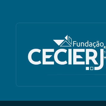
R
T
w