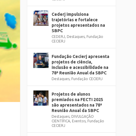
Cederj impulsiona
trajetórias e fortalece
projetos apresentados na
SBPC
CEDERJ
,
Destaques
,
Fundação
CECIERJ
Fundação Cecierj apresenta
projetos de ciência,
inclusão e acessibilidade na
78ª Reunião Anual da SBPC
Destaques
,
Fundação CECIERJ
Projetos de alunos
premiados na FECTI 2025
são apresentados na 78ª
Reunião Anual da SBPC
Destaques
,
DIVULGAÇÃO
CIENTÍFICA
,
Eventos
,
Fundação
CECIERJ