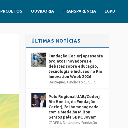
PROJETOS
OUVIDORIA
TRANSPARÊNCIA
LGPD
ÚLTIMAS NOTÍCIAS
Fundação Cecierj apresenta
projetos inovadores e
debates sobre educação,
tecnologia e inclusão no Rio
Innovation Week 2026
Destaques
,
Fundação CECIERJ
Polo Regional UAB/Cederj
Rio Bonito, da Fundação
Cecierj, foi homenageado
com a Medalha Milton
Santos pela SBPC Jovem
CEDERJ
,
Destaques
,
Fundação
CECIERJ