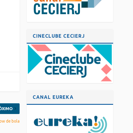
CINECLUBE CECIERJ
CANAL EUREKA
ÓXIMO
how de bola