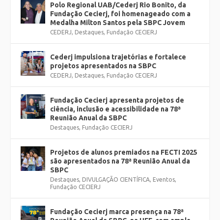
Polo Regional UAB/Cederj Rio Bonito, da
Fundação Cecierj, foi homenageado com a
Medalha Milton Santos pela SBPC Jovem
CEDERJ
,
Destaques
,
Fundação CECIERJ
Cederj impulsiona trajetórias e fortalece
projetos apresentados na SBPC
CEDERJ
,
Destaques
,
Fundação CECIERJ
Fundação Cecierj apresenta projetos de
ciência, inclusão e acessibilidade na 78ª
Reunião Anual da SBPC
Destaques
,
Fundação CECIERJ
Projetos de alunos premiados na FECTI 2025
são apresentados na 78ª Reunião Anual da
SBPC
Destaques
,
DIVULGAÇÃO CIENTÍFICA
,
Eventos
,
Fundação CECIERJ
Fundação Cecierj marca presença na 78ª