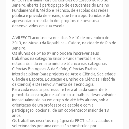
A FECTI é a maior feira de ciências do Estado do Rio de
Janeiro, aberta à participação de estudantes do Ensino
Fundamental II, Médio e Técnico, de escolas das redes
pública e privada de ensino, que têm a oportunidade de
apresentar o resultado dos projetos de pesquisa
desenvolvidos em sua escola.
A VII FECTI acontecerá nos dias 9 e 10 de novembro de
2013, no Museu da República – Catete, na cidade do Rio de
Janeiro.
Os alunos de 6º ao 9º ano podem inscrever seus
trabalhos na categoria Ensino Fundamental II, e os
estudantes do ensino médio e técnico nas categorias
Ciências Biológicas & da Saúde, Ciências Exatas,
Interdisciplinar (para projetos de Arte e Ciência, Sociedade,
Ciência e Esporte, Educação e Ensino de Ciências, História
da Ciência) e Desenvolvimento de Tecnologia.
Para cada escola, professor e feira afiliada somente é
permitida a inscrição de até cinco trabalhos, desenvolvidos
individualmente ou em grupo de até três alunos, sob a
orientação de um professor da escola e com a
participação, opcional, de um coorientador maior de 18
anos.
Os trabalhos inscritos na página da FECTI são avaliados e
selecionados por uma comissão constituída por