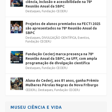
ciência, inclusão e acessibilidade na 78ª
Reunião Anual da SBPC
Destaques
,
Fundação CECIERJ
Projetos de alunos premiados na FECTI 2025
são apresentados na 78ª Reunião Anual da
SBPC
Destaques
,
DIVULGAÇÃO CIENTÍFICA
,
Eventos
,
Fundação CECIERJ
Fundação Cecierj marca presença na 78ª
Reunião Anual da SBPC, na UFF, com ampla
programação de divulgação científica
Destaques
,
Fundação CECIERJ
Aluna do Cederj, aos 81 anos, ganha Prêmio
Mulheres Pérolas Negras de Nova Friburgo
CEDERJ
,
Destaques
,
Fundação CECIERJ
MUSEU CIÊNCIA E VIDA