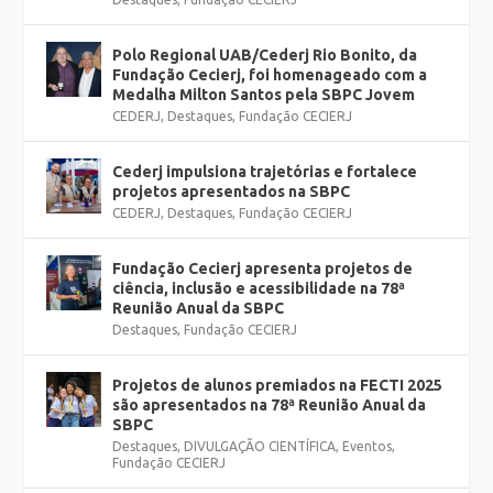
Polo Regional UAB/Cederj Rio Bonito, da
Fundação Cecierj, foi homenageado com a
Medalha Milton Santos pela SBPC Jovem
CEDERJ
,
Destaques
,
Fundação CECIERJ
Cederj impulsiona trajetórias e fortalece
projetos apresentados na SBPC
CEDERJ
,
Destaques
,
Fundação CECIERJ
Fundação Cecierj apresenta projetos de
ciência, inclusão e acessibilidade na 78ª
Reunião Anual da SBPC
Destaques
,
Fundação CECIERJ
Projetos de alunos premiados na FECTI 2025
são apresentados na 78ª Reunião Anual da
SBPC
Destaques
,
DIVULGAÇÃO CIENTÍFICA
,
Eventos
,
Fundação CECIERJ