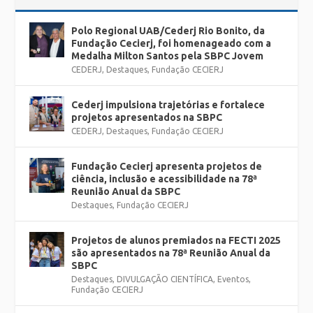
Polo Regional UAB/Cederj Rio Bonito, da
Fundação Cecierj, foi homenageado com a
Medalha Milton Santos pela SBPC Jovem
CEDERJ
,
Destaques
,
Fundação CECIERJ
Cederj impulsiona trajetórias e fortalece
projetos apresentados na SBPC
CEDERJ
,
Destaques
,
Fundação CECIERJ
Fundação Cecierj apresenta projetos de
ciência, inclusão e acessibilidade na 78ª
Reunião Anual da SBPC
Destaques
,
Fundação CECIERJ
Projetos de alunos premiados na FECTI 2025
são apresentados na 78ª Reunião Anual da
SBPC
Destaques
,
DIVULGAÇÃO CIENTÍFICA
,
Eventos
,
Fundação CECIERJ