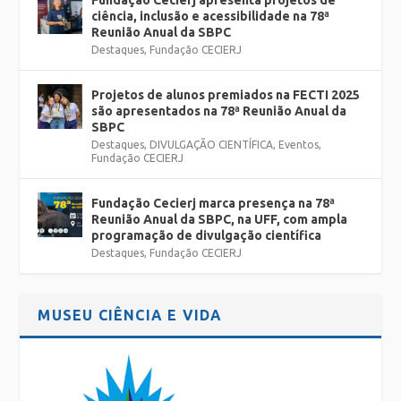
Fundação Cecierj apresenta projetos de
ciência, inclusão e acessibilidade na 78ª
Reunião Anual da SBPC
Destaques
,
Fundação CECIERJ
Projetos de alunos premiados na FECTI 2025
são apresentados na 78ª Reunião Anual da
SBPC
Destaques
,
DIVULGAÇÃO CIENTÍFICA
,
Eventos
,
Fundação CECIERJ
Fundação Cecierj marca presença na 78ª
Reunião Anual da SBPC, na UFF, com ampla
programação de divulgação científica
Destaques
,
Fundação CECIERJ
MUSEU CIÊNCIA E VIDA