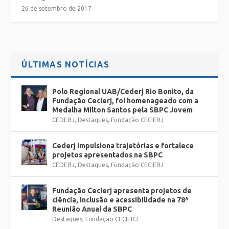
26 de setembro de 2017
ÚLTIMAS NOTÍCIAS
Polo Regional UAB/Cederj Rio Bonito, da
Fundação Cecierj, foi homenageado com a
Medalha Milton Santos pela SBPC Jovem
CEDERJ
,
Destaques
,
Fundação CECIERJ
Cederj impulsiona trajetórias e fortalece
projetos apresentados na SBPC
CEDERJ
,
Destaques
,
Fundação CECIERJ
Fundação Cecierj apresenta projetos de
ciência, inclusão e acessibilidade na 78ª
Reunião Anual da SBPC
Destaques
,
Fundação CECIERJ