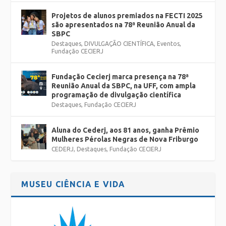
Projetos de alunos premiados na FECTI 2025
são apresentados na 78ª Reunião Anual da
SBPC
Destaques
,
DIVULGAÇÃO CIENTÍFICA
,
Eventos
,
Fundação CECIERJ
Fundação Cecierj marca presença na 78ª
Reunião Anual da SBPC, na UFF, com ampla
programação de divulgação científica
Destaques
,
Fundação CECIERJ
Aluna do Cederj, aos 81 anos, ganha Prêmio
Mulheres Pérolas Negras de Nova Friburgo
CEDERJ
,
Destaques
,
Fundação CECIERJ
MUSEU CIÊNCIA E VIDA