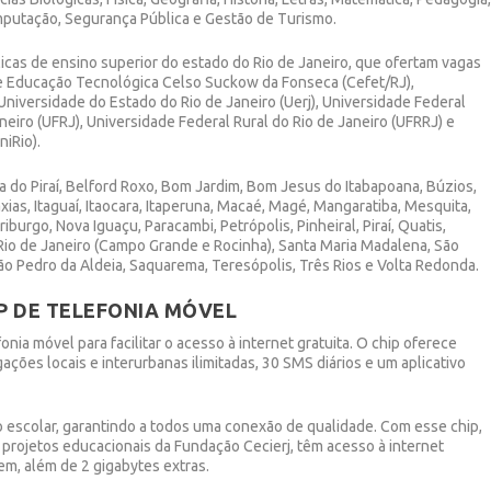
putação, Segurança Pública e Gestão de Turismo.
licas de ensino superior
do estado do Rio de Janeiro, que
ofertam vagas
de Educação Tecnológica Celso
Suckow
da Fonseca (
Cefet
/RJ),
 Universidade do Estado do Rio de Janeiro (Uerj), Universidade Federal
neiro (UFRJ), Universidade Federal Rural do Rio de Janeiro (UFRRJ) e
niRio
).
a do Piraí, Belford Roxo, Bom Jardim, Bom Jesus do Itabapoana, Búzios,
ias, Itaguaí, Itaocara, Itaperuna, Macaé, Magé, Mangaratiba, Mesquita,
iburgo, Nova Iguaçu, Paracambi, Petrópolis, Pinheiral, Piraí, Quatis,
, Rio de Janeiro (Campo Grande e Rocinha), Santa Maria Madalena, São
São Pedro da Aldeia, Saquarema, Teresópolis, Três Rios e Volta Redonda.
IP DE TELEFONIA MÓVEL
ia móvel para facilitar o acesso à internet gratuita. O chip oferece
gações locais e interurbanas ilimitadas, 30 SMS diários e um aplicativo
o escolar, garantindo a todos uma conexão de qualidade. Com esse chip,
e projetos educacionais da Fundação
Cecierj
, têm acesso à internet
em, além de 2 gigabytes extras.