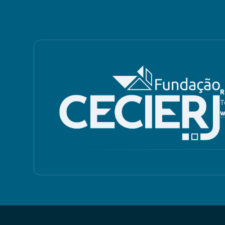
R
T
w