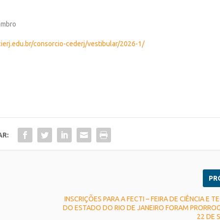
embro
ierj.edu.br/consorcio-cederj/vestibular/2026-1/
AR:
PR
INSCRIÇÕES PARA A FECTI – FEIRA DE CIÊNCIA E 
DO ESTADO DO RIO DE JANEIRO FORAM PRORRO
22 DE