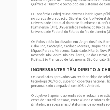
Química e Turismo e tecnólogo em
Sistemas de Com
O Consórcio
Cederj
reúne diversas
instituições púb
no cursos de graduação. São elas: Centro Federal 
Universidade Estadual do Norte Fluminense (
Uenf
),
Fluminense (UFF), Universidade Federal do Rio de Ja
Universidade Federal do Estado do Rio de Janeiro (
U
Os Polos estão localizados em: Angra dos Reis, Barr
Cabo Frio, Cantagalo, Cardoso Moreira, Duque de Cax
Miguel Pereira, Miracema, Natividade, Niterói, Nova Fr
Resende, Rio Bonito, Rio das Flores, Rio das Ostras
Fidélis, São Francisco de Itabapoana, São Gonçalo, 
INGRESSANTES TÊM DIREITO A CH
Os candidatos aprovados vão receber chips de telefon
tecnologia 3G/4G ou superior, cobertura nacional, li
personalizado compatível com
iOS
e
Android
.
O objetivo é apoiar o aprendizado e reduzir a evasã
cerca de 180 mil pessoas, entre alunos e tutores d
ilimitada para acessar as plataformas de aprendizag