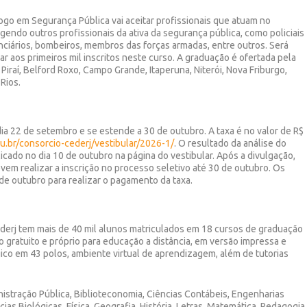
go em Segurança Pública vai aceitar profissionais que atuam no
endo outros profissionais da ativa da segurança pública, como policiais
tenciários, bombeiros, membros das forças armadas, entre outros. Será
ar aos primeiros mil inscritos neste curso. A graduação é ofertada pela
Piraí, Belford Roxo, Campo Grande, Itaperuna, Niterói, Nova Friburgo,
Rios.
ia 22 de setembro e se estende a
30 de outubro
.
A taxa é no valor de R$
u.br/consorcio-cederj/vestibular/2026-1/
.
O
resultado da análise do
licado no dia
10
de
outubro
na página do vestibular. Após a divulgação,
evem
realizar a inscrição no processo seletivo
até 30 de outubro.
Os
de
outubr
o para realizar o pagamento da taxa.
derj
tem
mais de 40 mil alunos matriculados em 18 cursos de graduação
o gratuito e próprio para educação a distância, em versão impressa e
gico em 43 polos, ambiente virtual de aprendizagem, além de tutorias
istração Pública, Biblioteconomia, Ciências Contábeis,
Engenharia
s
cias Biológicas, Física, Geografia, História, Letras,
Matemática, Pedagogia