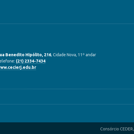
ua Benedito Hipólito, 216
, Cidade Nova, 11º andar
elefone:
(21) 2334-7434
ww.cecierj.edu.br
Consórcio CEDER