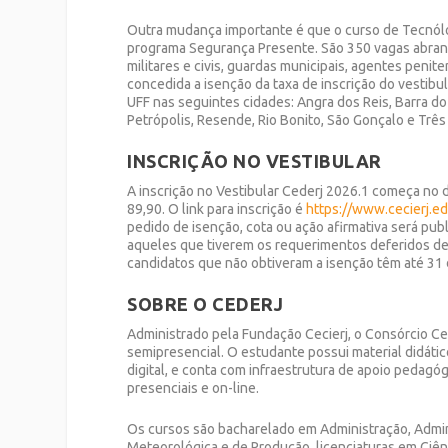
Outra mudança importante é que o
curso de Tecnólo
programa Segurança Presente. São
350 vagas abrang
militares e civis, guardas municipais, agentes peni
concedida a isenção da taxa de inscrição do vestibul
UFF nas seguintes cidades: Angra dos Reis, Barra do 
Petrópolis, Resende, Rio Bonito, São Gonçalo e Três 
INSCRIÇÃO NO VESTIBULAR
A inscrição no Vestibular
Cederj
2026.1 começa no d
89,90. O link para inscrição
é
https://www.cecierj.ed
pedido de isenção, cota ou ação afirmativa será pub
aqueles que
tiverem os requerimentos deferidos
d
candidatos que não obtiveram a isenção têm até
31
SOBRE O
CEDERJ
A
dministrado pela Fundação
Cecierj
, o
Consórcio
Ce
semipresencial
.
O estudante possui material didátic
digital, e conta com infraestrutura de apoio pedagó
presenciais e on-line.
Os cursos
são bacharelado
em
Administração, Admin
Meteorológica
e de
Produção,
licenciaturas em
Ciên