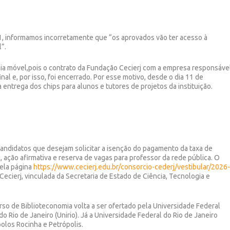
.1, informamos incorretamente que “os aprovados vão ter acesso à
l”.
onia móvel,pois o contrato da Fundação Cecierj com a empresa responsáve
nal e, por isso, foi encerrado. Por esse motivo, desde o dia 11 de
entrega dos chips para alunos e tutores de projetos da instituição.
candid
atos que desejam
solicitar a isenção do pagamento da taxa de
s, ação afirmativa e reserva de vagas para professor da rede pública.
O
pela página
https://www.cecierj.edu.br/consorcio-cederj/vestibular/2026
Cecierj
, vinculada da Secretaria de Estado de Ciência, Tecnologia e
rso de
Biblioteconomia
volta a ser ofertado pela Universidade Federal
do Rio de Janeiro (
Unirio
).
Já a Universidade Federal do Rio de Janeiro
polos R
ocinha
e P
etrópolis.