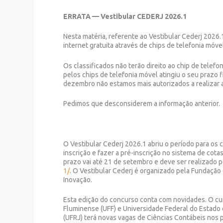
ERRATA — Vestibular CEDERJ 2026.1
Nesta matéria, referente ao Vestibular Cederj 2026
internet gratuita através de chips de telefonia móve
Os classificados não terão direito ao chip de telef
pelos chips de telefonia móvel atingiu o seu prazo fi
dezembro não estamos mais autorizados a realizar a 
Pedimos que desconsiderem a informação anterior.
O Vestibular
Cederj
2026.1 abriu o período
para os 
inscrição e fazer a pré-inscrição no sistema de cota
prazo vai até
21
de
setembro
e deve ser realizado 
1/
.
O Vestibular
Cederj
é organizado pela Fundação
Inovação.
Esta edição do concurso conta com novidades.
O cu
Fluminense (
UFF
) e Universidade Federal do Estado 
(
UFRJ
) terá
novas vagas de Ciências Contábeis nos 