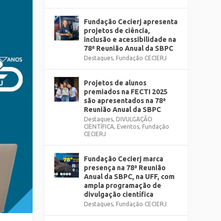
Fundação Cecierj apresenta
projetos de ciência,
inclusão e acessibilidade na
78ª Reunião Anual da SBPC
Destaques
,
Fundação CECIERJ
Projetos de alunos
premiados na FECTI 2025
são apresentados na 78ª
Reunião Anual da SBPC
Destaques
,
DIVULGAÇÃO
CIENTÍFICA
,
Eventos
,
Fundação
CECIERJ
Fundação Cecierj marca
presença na 78ª Reunião
Anual da SBPC, na UFF, com
ampla programação de
divulgação científica
Destaques
,
Fundação CECIERJ