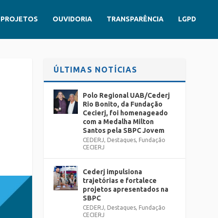
PROJETOS
OUVIDORIA
TRANSPARÊNCIA
LGPD
ÚLTIMAS NOTÍCIAS
Polo Regional UAB/Cederj
Rio Bonito, da Fundação
Cecierj, foi homenageado
com a Medalha Milton
Santos pela SBPC Jovem
CEDERJ
,
Destaques
,
Fundação
CECIERJ
Cederj impulsiona
trajetórias e fortalece
projetos apresentados na
SBPC
CEDERJ
,
Destaques
,
Fundação
CECIERJ