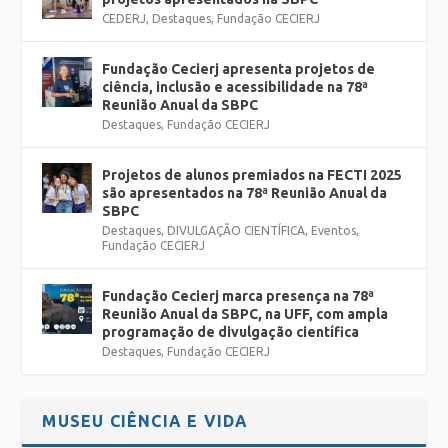
CEDERJ
,
Destaques
,
Fundação CECIERJ
Fundação Cecierj apresenta projetos de
ciência, inclusão e acessibilidade na 78ª
Reunião Anual da SBPC
Destaques
,
Fundação CECIERJ
Projetos de alunos premiados na FECTI 2025
são apresentados na 78ª Reunião Anual da
SBPC
Destaques
,
DIVULGAÇÃO CIENTÍFICA
,
Eventos
,
Fundação CECIERJ
Fundação Cecierj marca presença na 78ª
Reunião Anual da SBPC, na UFF, com ampla
programação de divulgação científica
Destaques
,
Fundação CECIERJ
MUSEU CIÊNCIA E VIDA