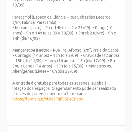
19/09)
Paracambi (Espaço da Ciência – Rua Sebastião Lacerda,
s/nº, Fábrica, Paracambi)
• Minions (Livre) – 9h e 14h (dias 2 e 23/09) • Rango(10
anos) – 9h e 14h (dias 09 e 30/09) • Shrek 2 (Livre) – 9h e
14h (dia 16/09)
Mangaratiba (Faetec – Rua Frei Afonso, s/n°, Praia do Saco)
• Contágio (14 anos) – 15h (dia 3/09) • Gravidade (12 anos)
– 15h (dia 11/09) • Lucy (16 anos) – 15h (dia 17/09) • Eu
Sou a Lenda (14 anos) – 15h (dia 25/09) • Monstros vs.
Alienígenas (Livre) – 10h (dia 27/09)
A entrada é gratuita para todas as sessões, sujeita à
lotação dos espaços. O agendamento pode ser realizado
através do preenchimento do formulário
https://forms.gle/hUst2FqfD5EaCPqb9
.