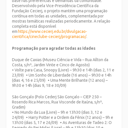
base nas preferências e demandas da comunidade.
Desenvolvido pela Vice-Presidência Científica da
Fundação Cecierj, o projeto mantém uma programação
contínua em todas as unidades, complementada por
mostras temáticas realizadas periodicamente. A relação
completa está disponível
em
https://www.cecierj.edu.br/divulgacao-
cientifica/cineclube-cecierj/programacao/
.
Programação para agradar todas as idades
Duque de Caxias (Museu Ciência e Vida – Rua Aílton da
Costa, s/nº, Jardim Vinte e Cinco de Agosto)
• Volte para Casa, Snoopy (Livre) – 9h30 e 14h (dias 2, 11 e
23/09) • Um Sonho de Liberdade (16 anos) – 9h30 e 14h
(dias 4, 16 e 25/09) • Uma Mente Brilhante (12 anos) –
9h30 e 14h (dias 9, 18 e 30/09)
São Gonçalo (Polo Cederj São Gonçalo – CIEP 250 –
Rosendo Rica Marcos, Rua Visconde de Itaúna, s/nº,
Gradim)
• No Mundo da Lua (Livre) – 9h e 13h30 (dias 3, 12 e
24/09) • Harry Potter e a Ordem da Fênix (12 anos) – 9h e
13h30 (dias 5, 17 e 26/09) • As Aventuras de Tadeo 2: O
Segredo do Rei Midas (Livre) – 9h e 13h30 (dias 10 e