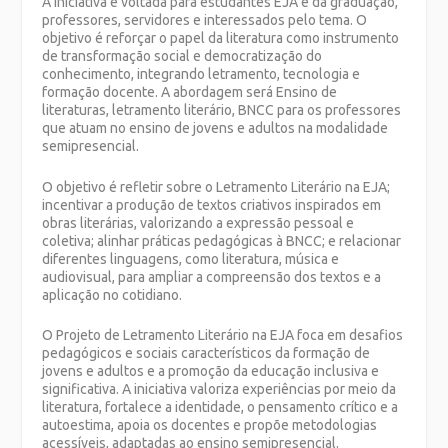
A iniciativa é voltada para estudantes EJA e da graduação,
professores, servidores e interessados pelo tema. O
objetivo é reforçar o papel da literatura como instrumento
de transformação social e democratização do
conhecimento, integrando letramento, tecnologia e
formação docente. A abordagem será Ensino de
literaturas, letramento literário, BNCC para os professores
que atuam no ensino de jovens e adultos na modalidade
semipresencial.
O objetivo é refletir sobre o Letramento Literário na EJA;
incentivar a produção de textos criativos inspirados em
obras literárias, valorizando a expressão pessoal e
coletiva; alinhar práticas pedagógicas à BNCC; e relacionar
diferentes linguagens, como literatura, música e
audiovisual, para ampliar a compreensão dos textos e a
aplicação no cotidiano.
O Projeto de Letramento Literário na EJA foca em desafios
pedagógicos e sociais característicos da formação de
jovens e adultos e a promoção da educação inclusiva e
significativa. A iniciativa valoriza experiências por meio da
literatura, fortalece a identidade, o pensamento crítico e a
autoestima, apoia os docentes e propõe metodologias
acessíveis, adaptadas ao ensino semipresencial.