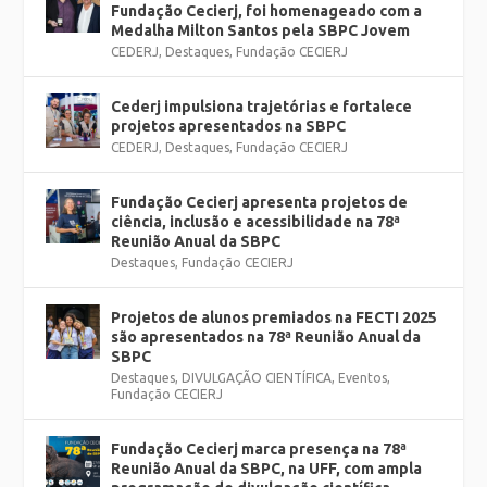
Fundação Cecierj, foi homenageado com a
Medalha Milton Santos pela SBPC Jovem
CEDERJ
,
Destaques
,
Fundação CECIERJ
Cederj impulsiona trajetórias e fortalece
projetos apresentados na SBPC
CEDERJ
,
Destaques
,
Fundação CECIERJ
Fundação Cecierj apresenta projetos de
ciência, inclusão e acessibilidade na 78ª
Reunião Anual da SBPC
Destaques
,
Fundação CECIERJ
Projetos de alunos premiados na FECTI 2025
são apresentados na 78ª Reunião Anual da
SBPC
Destaques
,
DIVULGAÇÃO CIENTÍFICA
,
Eventos
,
Fundação CECIERJ
Fundação Cecierj marca presença na 78ª
Reunião Anual da SBPC, na UFF, com ampla