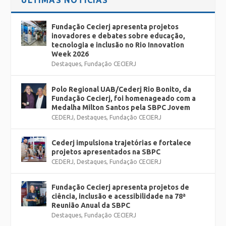
Fundação Cecierj apresenta projetos
inovadores e debates sobre educação,
tecnologia e inclusão no Rio Innovation
Week 2026
Destaques
,
Fundação CECIERJ
Polo Regional UAB/Cederj Rio Bonito, da
Fundação Cecierj, foi homenageado com a
Medalha Milton Santos pela SBPC Jovem
CEDERJ
,
Destaques
,
Fundação CECIERJ
Cederj impulsiona trajetórias e fortalece
projetos apresentados na SBPC
CEDERJ
,
Destaques
,
Fundação CECIERJ
Fundação Cecierj apresenta projetos de
ciência, inclusão e acessibilidade na 78ª
Reunião Anual da SBPC
Destaques
,
Fundação CECIERJ