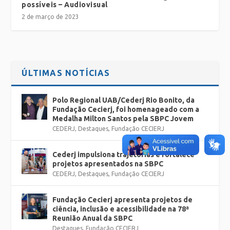
possíveis – Audiovisual
2 de março de 2023
ÚLTIMAS NOTÍCIAS
Polo Regional UAB/Cederj Rio Bonito, da
Fundação Cecierj, foi homenageado com a
Medalha Milton Santos pela SBPC Jovem
CEDERJ
,
Destaques
,
Fundação CECIERJ
Cederj impulsiona trajetórias e fortalece
projetos apresentados na SBPC
CEDERJ
,
Destaques
,
Fundação CECIERJ
Fundação Cecierj apresenta projetos de
ciência, inclusão e acessibilidade na 78ª
Reunião Anual da SBPC
Destaques
,
Fundação CECIERJ