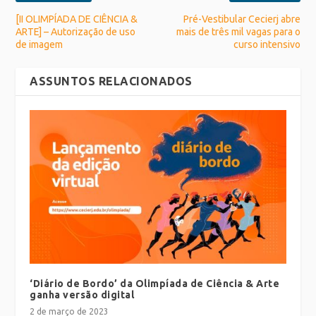
[II OLIMPÍADA DE CIÊNCIA &
Pré-Vestibular Cecierj abre
ARTE] – Autorização de uso
mais de três mil vagas para o
de imagem
curso intensivo
ASSUNTOS RELACIONADOS
‘Diário de Bordo’ da Olimpíada de Ciência & Arte
ganha versão digital
2 de março de 2023