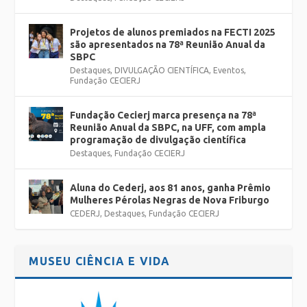
Projetos de alunos premiados na FECTI 2025
são apresentados na 78ª Reunião Anual da
SBPC
Destaques
,
DIVULGAÇÃO CIENTÍFICA
,
Eventos
,
Fundação CECIERJ
Fundação Cecierj marca presença na 78ª
Reunião Anual da SBPC, na UFF, com ampla
programação de divulgação científica
Destaques
,
Fundação CECIERJ
Aluna do Cederj, aos 81 anos, ganha Prêmio
Mulheres Pérolas Negras de Nova Friburgo
CEDERJ
,
Destaques
,
Fundação CECIERJ
MUSEU CIÊNCIA E VIDA