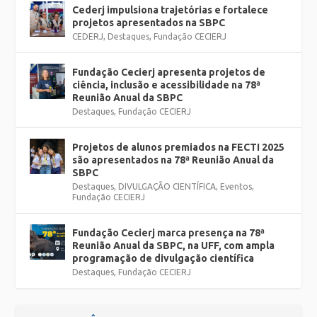
Cederj impulsiona trajetórias e fortalece
projetos apresentados na SBPC
CEDERJ
,
Destaques
,
Fundação CECIERJ
Fundação Cecierj apresenta projetos de
ciência, inclusão e acessibilidade na 78ª
Reunião Anual da SBPC
Destaques
,
Fundação CECIERJ
Projetos de alunos premiados na FECTI 2025
são apresentados na 78ª Reunião Anual da
SBPC
Destaques
,
DIVULGAÇÃO CIENTÍFICA
,
Eventos
,
Fundação CECIERJ
Fundação Cecierj marca presença na 78ª
Reunião Anual da SBPC, na UFF, com ampla
programação de divulgação científica
Destaques
,
Fundação CECIERJ