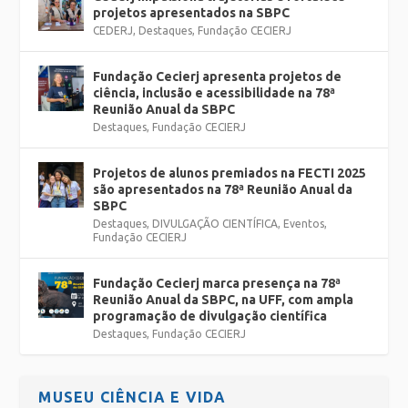
projetos apresentados na SBPC
CEDERJ
,
Destaques
,
Fundação CECIERJ
Fundação Cecierj apresenta projetos de
ciência, inclusão e acessibilidade na 78ª
Reunião Anual da SBPC
Destaques
,
Fundação CECIERJ
Projetos de alunos premiados na FECTI 2025
são apresentados na 78ª Reunião Anual da
SBPC
Destaques
,
DIVULGAÇÃO CIENTÍFICA
,
Eventos
,
Fundação CECIERJ
Fundação Cecierj marca presença na 78ª
Reunião Anual da SBPC, na UFF, com ampla
programação de divulgação científica
Destaques
,
Fundação CECIERJ
MUSEU CIÊNCIA E VIDA