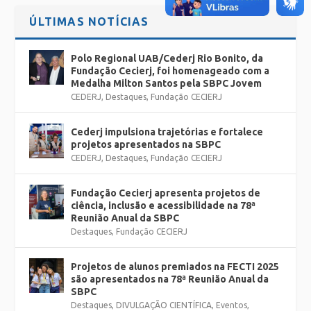
ÚLTIMAS NOTÍCIAS
Polo Regional UAB/Cederj Rio Bonito, da
Fundação Cecierj, foi homenageado com a
Medalha Milton Santos pela SBPC Jovem
CEDERJ
,
Destaques
,
Fundação CECIERJ
Cederj impulsiona trajetórias e fortalece
projetos apresentados na SBPC
CEDERJ
,
Destaques
,
Fundação CECIERJ
Fundação Cecierj apresenta projetos de
ciência, inclusão e acessibilidade na 78ª
Reunião Anual da SBPC
Destaques
,
Fundação CECIERJ
Projetos de alunos premiados na FECTI 2025
são apresentados na 78ª Reunião Anual da
SBPC
Destaques
,
DIVULGAÇÃO CIENTÍFICA
,
Eventos
,