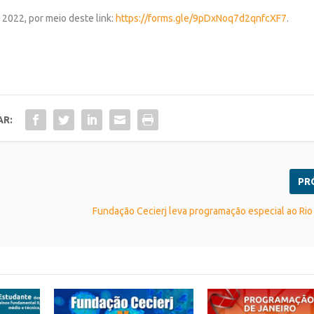
 2022, por meio deste link:
https://forms.gle/9pDxNoq7d2qnfcXF7
.
AR:
PR
Fundação Cecierj leva programação especial ao Rio