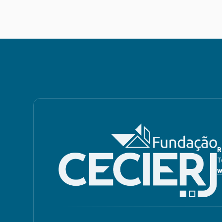
R
T
w