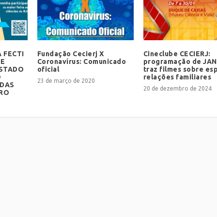
 FECTI
Fundação Cecierj X
Cineclube CECIERJ:
 E
Coronavírus: Comunicado
programação de JA
ESTADO
oficial
traz filmes sobre es
O
relações familiares
23 de março de 2020
DAS
20 de dezembro de 2024
BRO