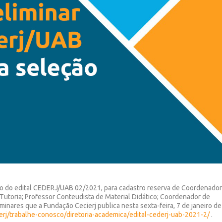
vo do edital CEDERJ/UAB 02/2021, para cadastro reserva de Coordenado
Tutoria; Professor Conteudista de Material Didático; Coordenador de
inares que a Fundação Cecierj publica nesta sexta-feira, 7 de janeiro de
erj/trabalhe-conosco/diretoria-academica/edital-cederj-uab-2021-2/
.