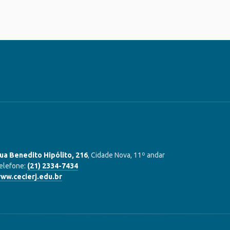
ua Benedito Hipólito, 216
, Cidade Nova, 11º andar
elefone:
(21) 2334-7434
ww.cecierj.edu.br