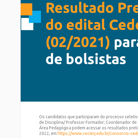
Os candidatos que participaram do processo seleti
de Disciplina/ Professor Formador; Coordenador de 
Área Pedagógica podem acessar os resultados prelim
2022, em
https://www.cecierj.edu.br/consorcio-ced