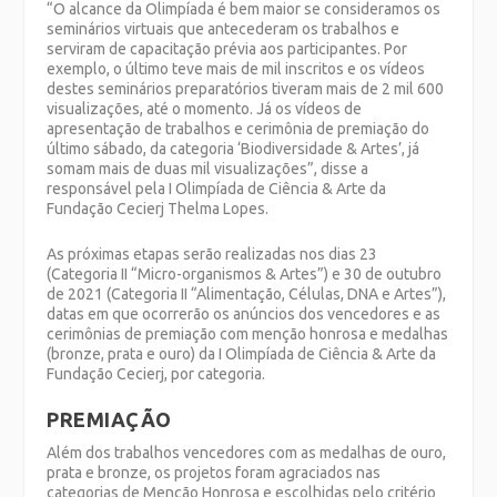
“O alcance da Olimpíada é bem maior se consideramos os
seminários virtuais que antecederam os trabalhos e
serviram de capacitação prévia aos participantes. Por
exemplo, o último teve mais de mil inscritos e os vídeos
destes seminários preparatórios tiveram mais de 2 mil 600
visualizações, até o momento. Já os vídeos de
apresentação de trabalhos e cerimônia de premiação do
último sábado, da categoria ‘Biodiversidade & Artes’, já
somam mais de duas mil visualizações”, disse a
responsável pela I Olimpíada de Ciência & Arte da
Fundação Cecierj Thelma Lopes.
As próximas etapas serão realizadas nos dias 23
(Categoria II “Micro-organismos & Artes”) e 30 de outubro
de 2021 (Categoria II “Alimentação, Células, DNA e Artes”),
datas em que ocorrerão os anúncios dos vencedores e as
cerimônias de premiação com menção honrosa e medalhas
(bronze, prata e ouro) da I Olimpíada de Ciência & Arte da
Fundação Cecierj, por categoria.
PREMIAÇÃO
Além dos trabalhos vencedores com as medalhas de ouro,
prata e bronze, os projetos foram agraciados nas
categorias de Menção Honrosa e escolhidas pelo critério