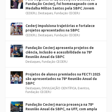
Fundação Cecierj, foi homenageado com a
Medalha Milton Santos pela SBPC Jovem
CEDERJ
,
Destaques
,
Fundação CECIERJ
Cederj impulsiona trajetórias e fortalece
projetos apresentados na SBPC
CEDERJ
,
Destaques
,
Fundação CECIERJ
Fundação Cecierj apresenta projetos de
ciência, inclusão e acessibilidade na 78ª
Reunião Anual da SBPC
Destaques
,
Fundação CECIERJ
Projetos de alunos premiados na FECTI 2025
são apresentados na 78ª Reunião Anual da
SBPC
Destaques
,
DIVULGAÇÃO CIENTÍFICA
,
Eventos
,
Fundação CECIERJ
Fundação Cecierj marca presença na 78ª
Reunião Anual da SBPC, na UFF, com ampla