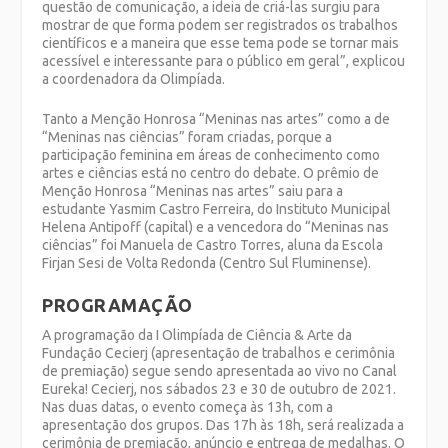
questão de comunicação, a ideia de criá-las surgiu para
mostrar de que forma podem ser registrados os trabalhos
científicos e a maneira que esse tema pode se tornar mais
acessível e interessante para o público em geral”, explicou
a coordenadora da Olimpíada.
Tanto a Menção Honrosa “Meninas nas artes” como a de
“Meninas nas ciências” foram criadas, porque a
participação feminina em áreas de conhecimento como
artes e ciências está no centro do debate. O prêmio de
Menção Honrosa “Meninas nas artes” saiu para a
estudante Yasmim Castro Ferreira, do Instituto Municipal
Helena Antipoff (capital) e a vencedora do “Meninas nas
ciências” foi Manuela de Castro Torres, aluna da Escola
Firjan Sesi de Volta Redonda (Centro Sul Fluminense).
PROGRAMAÇÃO
A programação da I Olimpíada de Ciência & Arte da
Fundação Cecierj (apresentação de trabalhos e cerimônia
de premiação) segue sendo apresentada ao vivo no Canal
Eureka! Cecierj, nos sábados 23 e 30 de outubro de 2021.
Nas duas datas, o evento começa às 13h, com a
apresentação dos grupos. Das 17h às 18h, será realizada a
cerimônia de premiação, anúncio e entrega de medalhas. O