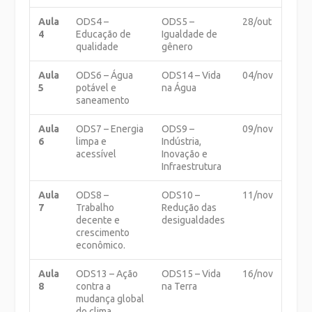
Aula
ODS4 –
ODS5 –
28/out
4
Educação de
Igualdade de
qualidade
gênero
Aula
ODS6 – Água
ODS14 – Vida
04/nov
5
potável e
na Água
saneamento
Aula
ODS7 – Energia
ODS9 –
09/nov
6
limpa e
Indústria,
acessível
Inovação e
Infraestrutura
Aula
ODS8 –
ODS10 –
11/nov
7
Trabalho
Redução das
decente e
desigualdades
crescimento
econômico.
Aula
ODS13 – Ação
ODS15 – Vida
16/nov
8
contra a
na Terra
mudança global
do clima