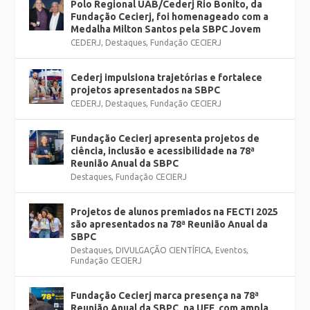
Polo Regional UAB/Cederj Rio Bonito, da
Fundação Cecierj, foi homenageado com a
Medalha Milton Santos pela SBPC Jovem
CEDERJ
,
Destaques
,
Fundação CECIERJ
Cederj impulsiona trajetórias e fortalece
projetos apresentados na SBPC
CEDERJ
,
Destaques
,
Fundação CECIERJ
Fundação Cecierj apresenta projetos de
ciência, inclusão e acessibilidade na 78ª
Reunião Anual da SBPC
Destaques
,
Fundação CECIERJ
Projetos de alunos premiados na FECTI 2025
são apresentados na 78ª Reunião Anual da
SBPC
Destaques
,
DIVULGAÇÃO CIENTÍFICA
,
Eventos
,
Fundação CECIERJ
Fundação Cecierj marca presença na 78ª
Reunião Anual da SBPC, na UFF, com ampla