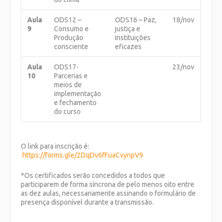
Aula
ODS12 –
ODS16 – Paz,
18/nov
9
Consumo e
justiça e
Produção
Instituições
consciente
eficazes
Aula
ODS17-
23/nov
10
Parcerias e
meios de
implementação
e fechamento
do curso
O link para inscrição é:
https://forms.gle/2DqDv6fFuaCvynpV9
*Os certificados serão concedidos a todos que
participarem de forma síncrona de pelo menos oito entre
as dez aulas, necessariamente assinando o formulário de
presença disponível durante a transmissão.