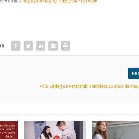
eio do link:
https://forms.gle/TcdzjQFsKP1z1Auy6
.
AR:
PR
Polo Cederj de Paracambi completa 20 anos de ina