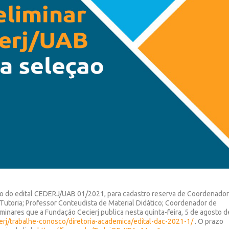
vo do edital CEDERJ/UAB 01/2021, para cadastro reserva de Coordenado
Tutoria; Professor Conteudista de Material Didático; Coordenador de
inares que a Fundação Cecierj publica nesta quinta-feira, 5 de agosto d
erj/trabalhe-conosco/diretoria-academica/edital-dac-2021-1/
. O prazo