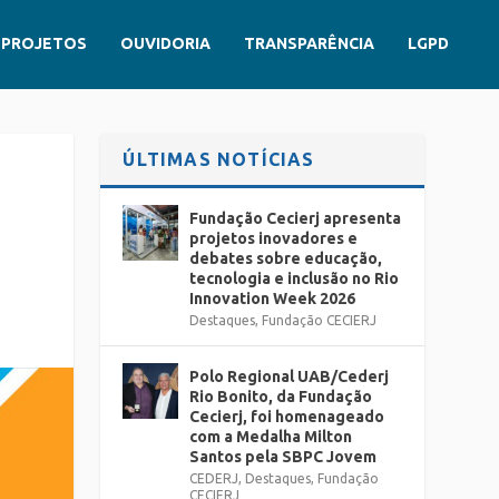
PROJETOS
OUVIDORIA
TRANSPARÊNCIA
LGPD
ÚLTIMAS NOTÍCIAS
Fundação Cecierj apresenta
projetos inovadores e
debates sobre educação,
tecnologia e inclusão no Rio
Innovation Week 2026
Destaques
,
Fundação CECIERJ
Polo Regional UAB/Cederj
Rio Bonito, da Fundação
Cecierj, foi homenageado
com a Medalha Milton
Santos pela SBPC Jovem
CEDERJ
,
Destaques
,
Fundação
CECIERJ