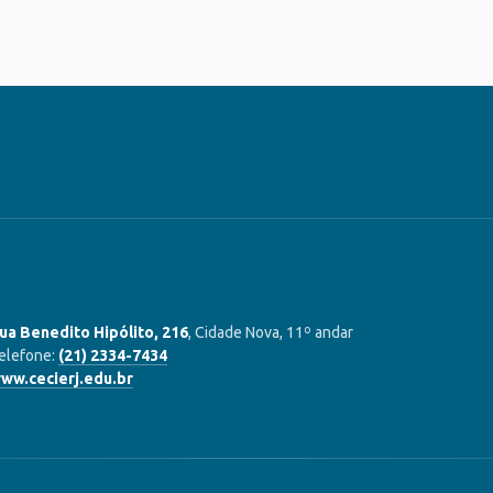
ua Benedito Hipólito, 216
, Cidade Nova, 11º andar
elefone:
(21) 2334-7434
ww.cecierj.edu.br