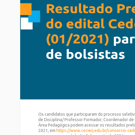
Os candidatos que participaram do processo seleti
de Disciplina/ Professor Formador; Coordenador de 
Área Pedagógica podem acessar os resultados prelim
2021, em
https://www.cecierj.edu.br/consorcio-ced