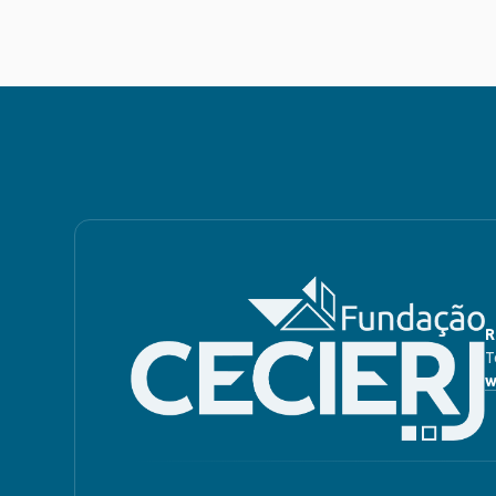
R
T
w