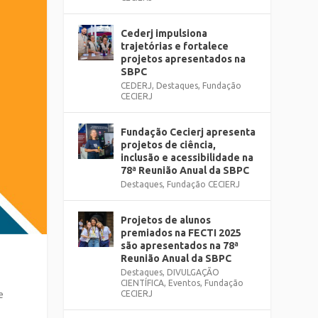
Cederj impulsiona
trajetórias e fortalece
projetos apresentados na
SBPC
CEDERJ
,
Destaques
,
Fundação
CECIERJ
Fundação Cecierj apresenta
projetos de ciência,
inclusão e acessibilidade na
78ª Reunião Anual da SBPC
Destaques
,
Fundação CECIERJ
Projetos de alunos
premiados na FECTI 2025
são apresentados na 78ª
Reunião Anual da SBPC
r
Destaques
,
DIVULGAÇÃO
CIENTÍFICA
,
Eventos
,
Fundação
CECIERJ
e