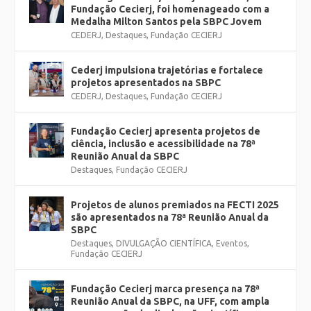
Fundação Cecierj, foi homenageado com a
Medalha Milton Santos pela SBPC Jovem
CEDERJ
,
Destaques
,
Fundação CECIERJ
Cederj impulsiona trajetórias e fortalece
projetos apresentados na SBPC
CEDERJ
,
Destaques
,
Fundação CECIERJ
Fundação Cecierj apresenta projetos de
ciência, inclusão e acessibilidade na 78ª
Reunião Anual da SBPC
Destaques
,
Fundação CECIERJ
Projetos de alunos premiados na FECTI 2025
são apresentados na 78ª Reunião Anual da
SBPC
Destaques
,
DIVULGAÇÃO CIENTÍFICA
,
Eventos
,
Fundação CECIERJ
Fundação Cecierj marca presença na 78ª
Reunião Anual da SBPC, na UFF, com ampla