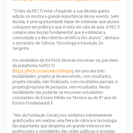
“O fato da FECTI estar chegando a sua décima quinta
edição só mostra a grande importância desse evento. Sem
dúvida, é uma oportunidade ímpar de estimular que alunos
coloquem em prática o que é visto em sala de aula. A FECTI
cumpre uma missão fundamental que é estimular a
curiosidade e a descoberta científica dos alunos”, destaca
o secretário de Ciência, Tecnologia e Inovação, Dr.
Serginho.
Os candidatos da XV Fecti deverão inscrever-se, por meio
da plataforma SisFECTI
(
https://fecti.cecierj.edu.br/login
), em uma das três
modalidades: projeto já desenvolvido, com resultados;
projeto iniciado, não finalizado, com resultados parciais; e
projeto/proposta de pesquisa, sem resultados. Nesta
modalidade não poderão se inscrever estudantes
concluintes do Ensino Médio ou Técnico ou do 9º ano do
Ensino Fundamental II.
“Nós da Fundação Cecierj nos sentimos extremamente
gratificados em realizar uma feira de ciência e tecnologia
tão importante que desperta um grande interesse em
professores e estudantes das redes públicas e privadas