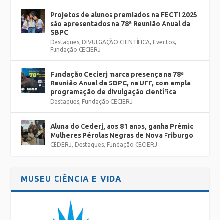
Projetos de alunos premiados na FECTI 2025
são apresentados na 78ª Reunião Anual da
SBPC
Destaques
,
DIVULGAÇÃO CIENTÍFICA
,
Eventos
,
Fundação CECIERJ
Fundação Cecierj marca presença na 78ª
Reunião Anual da SBPC, na UFF, com ampla
programação de divulgação científica
Destaques
,
Fundação CECIERJ
Aluna do Cederj, aos 81 anos, ganha Prêmio
Mulheres Pérolas Negras de Nova Friburgo
CEDERJ
,
Destaques
,
Fundação CECIERJ
MUSEU CIÊNCIA E VIDA