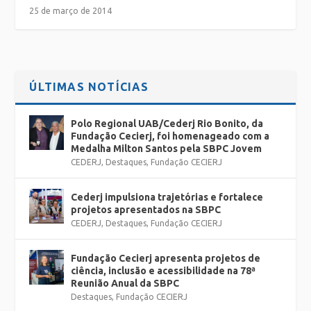
25 de março de 2014
ÚLTIMAS NOTÍCIAS
Polo Regional UAB/Cederj Rio Bonito, da
Fundação Cecierj, foi homenageado com a
Medalha Milton Santos pela SBPC Jovem
CEDERJ
,
Destaques
,
Fundação CECIERJ
Cederj impulsiona trajetórias e fortalece
projetos apresentados na SBPC
CEDERJ
,
Destaques
,
Fundação CECIERJ
Fundação Cecierj apresenta projetos de
ciência, inclusão e acessibilidade na 78ª
Reunião Anual da SBPC
Destaques
,
Fundação CECIERJ