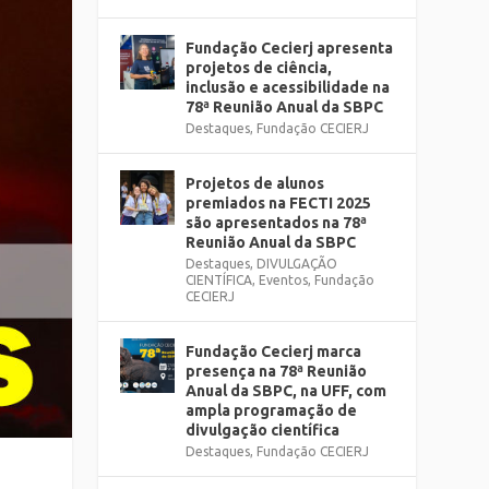
Fundação Cecierj apresenta
projetos de ciência,
inclusão e acessibilidade na
78ª Reunião Anual da SBPC
Destaques
,
Fundação CECIERJ
Projetos de alunos
premiados na FECTI 2025
são apresentados na 78ª
Reunião Anual da SBPC
Destaques
,
DIVULGAÇÃO
CIENTÍFICA
,
Eventos
,
Fundação
CECIERJ
Fundação Cecierj marca
presença na 78ª Reunião
Anual da SBPC, na UFF, com
ampla programação de
divulgação científica
Destaques
,
Fundação CECIERJ