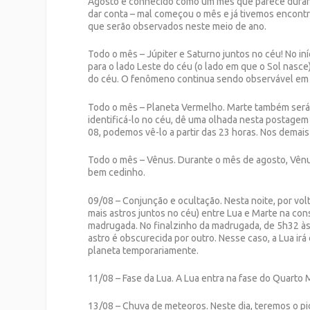
Agosto é conhecido como um mês que parece durar 
dar conta – mal começou o mês e já tivemos encontr
que serão observados neste meio de ano.
Todo o mês – Júpiter e Saturno juntos no céu! No iní
para o lado Leste do céu (o lado em que o Sol nasc
do céu. O fenômeno continua sendo observável em
Todo o mês – Planeta Vermelho. Marte também será v
identificá-lo no céu, dê uma olhada nesta postagem a
08, podemos vê-lo a partir das 23 horas. Nos demais 
Todo o mês – Vênus. Durante o mês de agosto, Vênus 
bem cedinho.
09/08 – Conjunção e ocultação. Nesta noite, por v
mais astros juntos no céu) entre Lua e Marte na con
madrugada. No finalzinho da madrugada, de 5h32 à
astro é obscurecida por outro. Nesse caso, a Lua i
planeta temporariamente.
11/08 – Fase da Lua. A Lua entra na fase do Quarto
13/08 – Chuva de meteoros. Neste dia, teremos o p