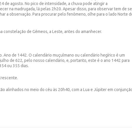
24 de agosto. No pico de intensidade, a chuva pode atingir a
tecer na madrugada, lá pelas 2h20. Apesar disso, para observar tem de s
har a observação. Para procurar pelo fenômeno, olhe para o lado Norte d
na constelação de Gêmeos, a Leste, antes do amanhecer.
o. Ano de 1442. O calendário muçulmano ou calendário hegírico é um
ulho de 622, pelo nosso calendário, e, portanto, este é o ano 1442 para
 354 ou 355 dias.
Crescente.
stão alinhados no meio do céu às 20h40, com a Lua e Júpiter em conjunção