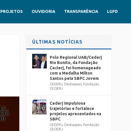
PROJETOS
OUVIDORIA
TRANSPARÊNCIA
LGPD
ÚLTIMAS NOTÍCIAS
E
Polo Regional UAB/Cederj
Rio Bonito, da Fundação
Cecierj, foi homenageado
com a Medalha Milton
Santos pela SBPC Jovem
CEDERJ
,
Destaques
,
Fundação
CECIERJ
Cederj impulsiona
trajetórias e fortalece
projetos apresentados na
SBPC
CEDERJ
,
Destaques
,
Fundação
CECIERJ