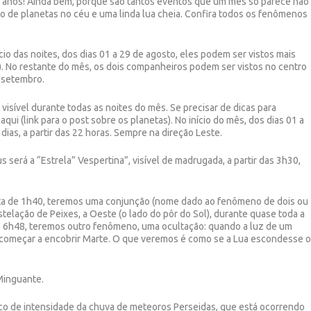
anos! Ainda bem, porque são tantos eventos que um mês só parece não
o de planetas no céu e uma linda lua cheia. Confira todos os fenômenos
cio das noites, dos dias 01 a 29 de agosto, eles podem ser vistos mais
e). No restante do mês, os dois companheiros podem ser vistos no centro
 setembro.
isível durante todas as noites do mês. Se precisar de dicas para
qui (link para o post sobre os planetas). No início do mês, dos dias 01 a
dias, a partir das 22 horas. Sempre na direção Leste.
será a “Estrela” Vespertina”, visível de madrugada, a partir das 3h30,
olta de 1h40, teremos uma conjunção (nome dado ao fenômeno de dois ou
stelação de Peixes, a Oeste (o lado do pôr do Sol), durante quase toda a
s 6h48, teremos outro fenômeno, uma ocultação: quando a luz de um
rá começar a encobrir Marte. O que veremos é como se a Lua escondesse 
 Minguante.
ico de intensidade da chuva de meteoros Perseidas, que está ocorrendo