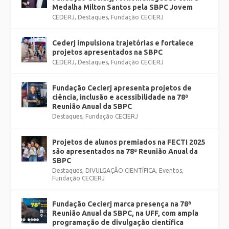
Medalha Milton Santos pela SBPC Jovem
CEDERJ
,
Destaques
,
Fundação CECIERJ
Cederj impulsiona trajetórias e fortalece
projetos apresentados na SBPC
CEDERJ
,
Destaques
,
Fundação CECIERJ
Fundação Cecierj apresenta projetos de
ciência, inclusão e acessibilidade na 78ª
Reunião Anual da SBPC
Destaques
,
Fundação CECIERJ
Projetos de alunos premiados na FECTI 2025
são apresentados na 78ª Reunião Anual da
SBPC
Destaques
,
DIVULGAÇÃO CIENTÍFICA
,
Eventos
,
Fundação CECIERJ
Fundação Cecierj marca presença na 78ª
Reunião Anual da SBPC, na UFF, com ampla
programação de divulgação científica