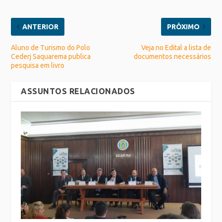
ANTERIOR
PRÓXIMO
Aluno de Turismo do Polo
Veja no Edital a lista de
Cederj Saquarema publica
documentos necessários
pesquisa em livro
ASSUNTOS RELACIONADOS