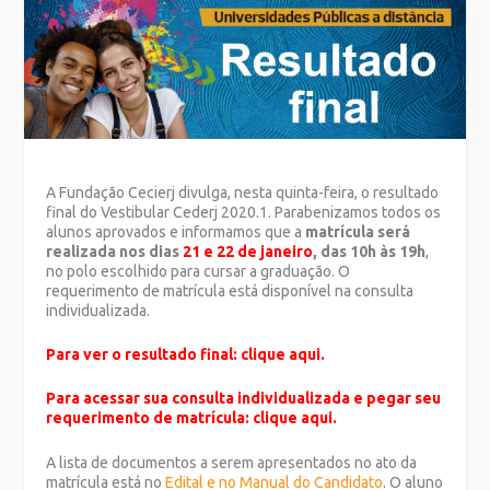
A Fundação Cecierj divulga, nesta quinta-feira, o resultado
final do Vestibular Cederj 2020.1. Parabenizamos todos os
alunos aprovados e informamos que a
matrícula será
realizada nos dias
21 e 22 de janeiro
, das 10h às 19h
,
no polo escolhido para cursar a graduação. O
requerimento de matrícula está disponível na consulta
individualizada.
Para ver o resultado final:
clique aqui.
Para acessar sua consulta individualizada e pegar seu
requerimento de matrícula:
clique aqui.
A lista de documentos a serem apresentados no ato da
matrícula está no
Edital e no Manual do Candidato
. O aluno