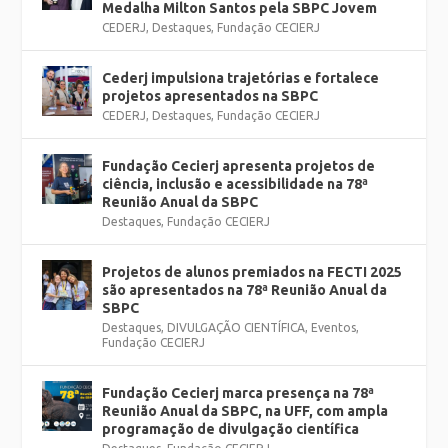
Medalha Milton Santos pela SBPC Jovem
CEDERJ
,
Destaques
,
Fundação CECIERJ
Cederj impulsiona trajetórias e fortalece
projetos apresentados na SBPC
CEDERJ
,
Destaques
,
Fundação CECIERJ
Fundação Cecierj apresenta projetos de
ciência, inclusão e acessibilidade na 78ª
Reunião Anual da SBPC
Destaques
,
Fundação CECIERJ
Projetos de alunos premiados na FECTI 2025
são apresentados na 78ª Reunião Anual da
SBPC
Destaques
,
DIVULGAÇÃO CIENTÍFICA
,
Eventos
,
Fundação CECIERJ
Fundação Cecierj marca presença na 78ª
Reunião Anual da SBPC, na UFF, com ampla
programação de divulgação científica