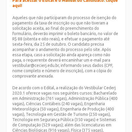
Para acessar o Edital e o Manual do Candidato: clique
aqui!
Aqueles que não participaram do processo de isenção do
pagamento da taxa de inscrição ou que não tiveram a
solicitação aceita, ao final do preenchimento do
formulário, deverão imprimir o boleto bancário, no valor de
R$ 88 (oitenta e oito reais), e efetuar o pagamento até
sexta-feira, dia 25 de outubro. O candidato precisa
acompanhar o andamento do processo pelo site. Após
essa etapa, caso a solicitação ainda apareça como não
paga, o requerente deverá encaminhar um e-mail para
vestibular@cecierj.edu.br, informando seus dados (CPF,
nome completo e número de inscrição), com a cópia do
comprovante anexada.
De acordo com o Edital, a realização do Vestibular Cederj
2020.1 oferece vagas nos seguintes cursos: Bacharelado
em Administração (761 vagas), Administração Pública (400
vagas), Ciências Contábeis (240 vagas), Engenharia
Meteorológica (50 vagas), Engenharia de Produção (400
vagas), Tecnologia em Gestão de Turismo (250 vagas),
Tecnologia em Segurança Pública (350 vagas) e Sistemas
de Computação (529 vagas); além das licenciaturas em
Ciências Biológicas (916 vagas), Física (375 vagas),