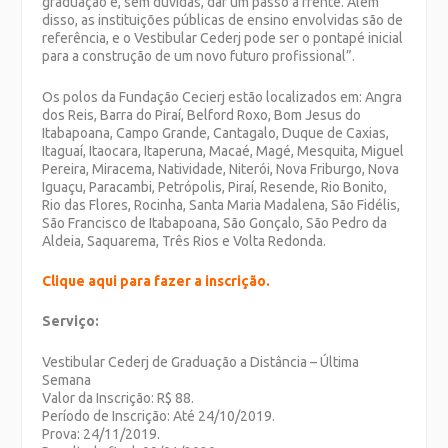
graduação é, sem dúvidas, dar um passo à frente. Além
disso, as instituições públicas de ensino envolvidas são de
referência, e o Vestibular Cederj pode ser o pontapé inicial
para a construção de um novo futuro profissional”.
Os polos da Fundação Cecierj estão localizados em: Angra
dos Reis, Barra do Piraí, Belford Roxo, Bom Jesus do
Itabapoana, Campo Grande, Cantagalo, Duque de Caxias,
Itaguaí, Itaocara, Itaperuna, Macaé, Magé, Mesquita, Miguel
Pereira, Miracema, Natividade, Niterói, Nova Friburgo, Nova
Iguaçu, Paracambi, Petrópolis, Piraí, Resende, Rio Bonito,
Rio das Flores, Rocinha, Santa Maria Madalena, São Fidélis,
São Francisco de Itabapoana, São Gonçalo, São Pedro da
Aldeia, Saquarema, Três Rios e Volta Redonda.
Clique aqui para fazer a inscrição.
Serviço:
Vestibular Cederj de Graduação a Distância – Última
Semana
Valor da Inscrição: R$ 88.
Período de Inscrição: Até 24/10/2019.
Prova: 24/11/2019.