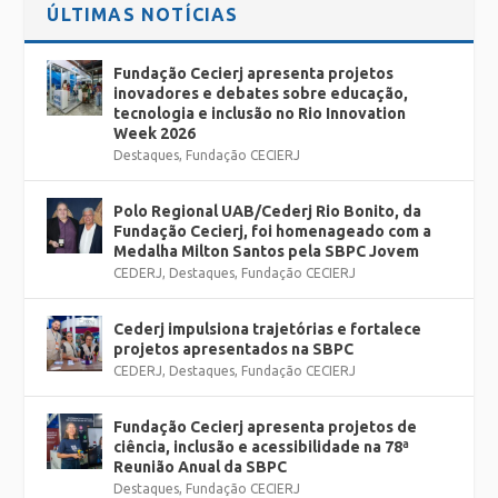
ÚLTIMAS NOTÍCIAS
Fundação Cecierj apresenta projetos
inovadores e debates sobre educação,
tecnologia e inclusão no Rio Innovation
Week 2026
Destaques
,
Fundação CECIERJ
Polo Regional UAB/Cederj Rio Bonito, da
Fundação Cecierj, foi homenageado com a
Medalha Milton Santos pela SBPC Jovem
CEDERJ
,
Destaques
,
Fundação CECIERJ
Cederj impulsiona trajetórias e fortalece
projetos apresentados na SBPC
CEDERJ
,
Destaques
,
Fundação CECIERJ
Fundação Cecierj apresenta projetos de
ciência, inclusão e acessibilidade na 78ª
Reunião Anual da SBPC
Destaques
,
Fundação CECIERJ