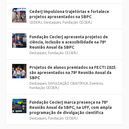
Cederj impulsiona trajetórias e fortalece
projetos apresentados na SBPC
CEDERJ
,
Destaques
,
Fundação CECIERJ
Fundação Cecierj apresenta projetos de
ciência, inclusão e acessibilidade na 78ª
Reunião Anual da SBPC
Destaques
,
Fundação CECIERJ
Projetos de alunos premiados na FECTI 2025
são apresentados na 78ª Reunião Anual da
SBPC
Destaques
,
DIVULGAÇÃO CIENTÍFICA
,
Eventos
,
Fundação CECIERJ
Fundação Cecierj marca presença na 78ª
Reunião Anual da SBPC, na UFF, com ampla
programação de divulgação científica
Destaques
,
Fundação CECIERJ