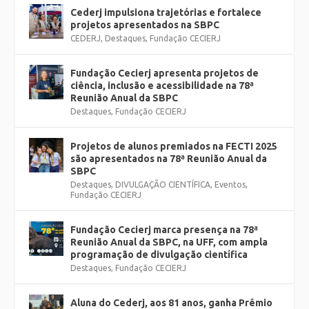
Cederj impulsiona trajetórias e fortalece
projetos apresentados na SBPC
CEDERJ
,
Destaques
,
Fundação CECIERJ
Fundação Cecierj apresenta projetos de
ciência, inclusão e acessibilidade na 78ª
Reunião Anual da SBPC
Destaques
,
Fundação CECIERJ
Projetos de alunos premiados na FECTI 2025
são apresentados na 78ª Reunião Anual da
SBPC
Destaques
,
DIVULGAÇÃO CIENTÍFICA
,
Eventos
,
Fundação CECIERJ
Fundação Cecierj marca presença na 78ª
Reunião Anual da SBPC, na UFF, com ampla
programação de divulgação científica
Destaques
,
Fundação CECIERJ
Aluna do Cederj, aos 81 anos, ganha Prêmio