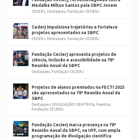
Medalha Milton Santos pela SBPC Jovem
CEDERJ
,
Destaques
,
Fundação CECIERJ
Cederj impulsiona trajetórias e fortalece
projetos apresentados na SBPC
CEDERJ
,
Destaques
,
Fundação CECIERJ
Fundação Cecierj apresenta projetos de
ciência, inclusão e acessibilidade na 78ª
Reunião Anual da SBPC
Destaques
,
Fundação CECIERJ
Projetos de alunos premiados na FECTI 2025
são apresentados na 78ª Reunião Anual da
SBPC
Destaques
,
DIVULGAÇÃO CIENTÍFICA
,
Eventos
,
Fundação CECIERJ
Fundação Cecierj marca presença na 78ª
Reunião Anual da SBPC, na UFF, com ampla
programação de divulgação científica