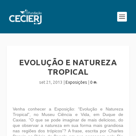
EVOLUÇÃO E NATUREZA
TROPICAL
set 21, 2013
|
Exposições
|
0
Venha conhecer a Exposição: “Evolução e Natureza
Tropical”, no Museu Ciência e Vida, em Duque de
Caxias. “O que se pode imaginar de mais delicioso, do
que observar a natureza em sua forma mais grandiosa
nas regiões dos trópicos”? A frase, escrita por Charles