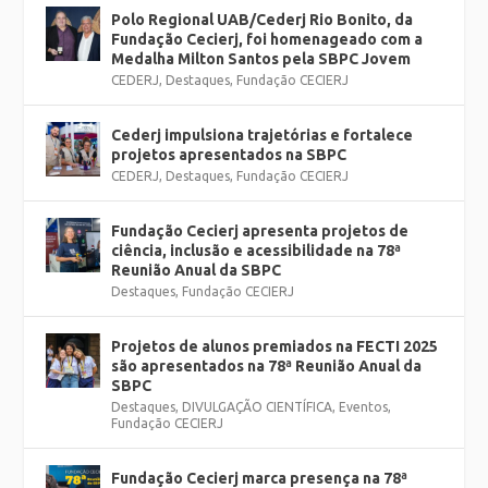
Polo Regional UAB/Cederj Rio Bonito, da
Fundação Cecierj, foi homenageado com a
Medalha Milton Santos pela SBPC Jovem
CEDERJ
,
Destaques
,
Fundação CECIERJ
Cederj impulsiona trajetórias e fortalece
projetos apresentados na SBPC
CEDERJ
,
Destaques
,
Fundação CECIERJ
Fundação Cecierj apresenta projetos de
ciência, inclusão e acessibilidade na 78ª
Reunião Anual da SBPC
Destaques
,
Fundação CECIERJ
Projetos de alunos premiados na FECTI 2025
são apresentados na 78ª Reunião Anual da
SBPC
Destaques
,
DIVULGAÇÃO CIENTÍFICA
,
Eventos
,
Fundação CECIERJ
Fundação Cecierj marca presença na 78ª