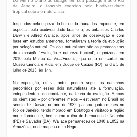
Darwin no Diário do Beagle em sua passagem pelo Rio
de Janeiro, o fascínio exercido pela biodiversidade
tropical sobre o naturalista.
Inspirados pela riqueza da flora e da fauna dos trópicos e, em
especial, pela biodiversidade brasileira, os britânicos Charles
Darwin e Alfred Wallace, após anos de observação e com
base em estudos anteriores, formularam a teoria da evolução
por seleção natural. Os dois naturalistas são os protagonistas
da exposição “Evolução e natureza tropical”, organizada em
2010 pelo Museu da Vida/Fiocruz, que entra em cartaz no
Museu Ciência e Vida, em Duque de Caxias (RJ) no dia 3 de
julho de 2013, às 14h.
Na exposição, os visitantes podem seguir os caminhos
percorridos por esses dois naturalistas até a formulação,
independente e concomitante, da teoria da evolução. Ambos
os cientistas – por diferentes meios – estiveram no Brasil no
século 19. Darwin, no ano de 1932, passou quatro meses no
Rio de Janeiro, tendo morado em Botafogo e visitado a região
norte fluminense, bem como a ilha de Fernando de Noronha
(PE) e Salvador (BA). Wallace permaneceu de 1848 a 1852 na
Amazônia, onde mapeou o rio Negro.