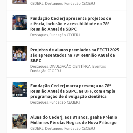
CEDERJ
,
Destaques
,
Fundação CECIERJ
Fundação Cecierj apresenta projetos de
ciência, inclusão e acessibilidade na 78ª
Reunião Anual da SBPC
Destaques
,
Fundação CECIERJ
Projetos de alunos premiados na FECTI 2025
são apresentados na 78ª Reunião Anual da
SBPC
Destaques
,
DIVULGAÇÃO CIENTÍFICA
,
Eventos
,
Fundação CECIERJ
Fundação Cecierj marca presença na 78ª
Reunião Anual da SBPC, na UFF, com ampla
programação de divulgação científica
Destaques
,
Fundação CECIERJ
Aluna do Cederj, aos 81 anos, ganha Prêmio
Mulheres Pérolas Negras de Nova Friburgo
CEDERJ
,
Destaques
,
Fundação CECIERJ