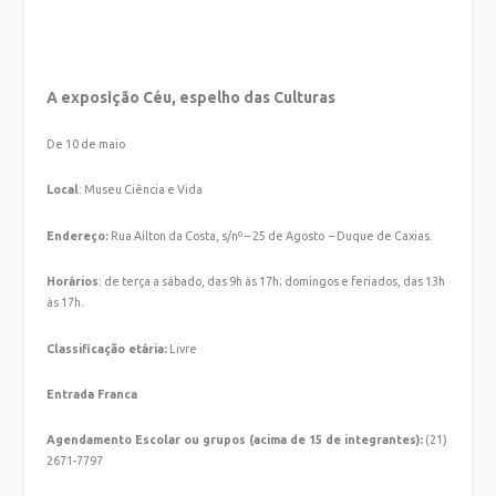
A exposição Céu, espelho das Culturas
De 10 de maio
Local
: Museu Ciência e Vida
Endereço:
Rua Aílton da Costa, s/nº – 25 de Agosto – Duque de Caxias.
Horários
: de terça a sábado, das 9h às 17h; domingos e feriados, das 13h
às 17h.
Classificação etária:
Livre
Entrada Franca
Agendamento Escolar ou grupos (acima de 15 de integrantes):
(21)
2671-7797