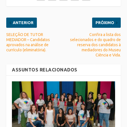
ANTERIOR
PRÓXIMO
SELEÇÃO DE TUTOR
Confira a lista dos
MEDIADOR – Candidatos
selecionados e do quadro de
aprovados na análise de
reserva dos candidatos à
currículo (eliminatória).
mediadores do Museu
Ciência e Vida.
ASSUNTOS RELACIONADOS