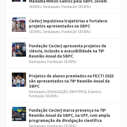
Medalha Milton Santos pela SBPC Jovem
CEDERJ
,
Destaques
,
Fundação CECIERJ
Cederj impulsiona trajetórias e fortalece
projetos apresentados na SBPC
CEDERJ
,
Destaques
,
Fundação CECIERJ
Fundação Cecierj apresenta projetos de
ciência, inclusão e acessibilidade na 78ª
Reunião Anual da SBPC
Destaques
,
Fundação CECIERJ
Projetos de alunos premiados na FECTI 2025
são apresentados na 78ª Reunião Anual da
SBPC
Destaques
,
DIVULGAÇÃO CIENTÍFICA
,
Eventos
,
Fundação CECIERJ
Fundação Cecierj marca presença na 78ª
Reunião Anual da SBPC, na UFF, com ampla
programação de divulgação científica
Destaques
,
Fundação CECIERJ