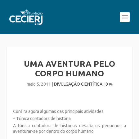
UMA AVENTURA PELO
CORPO HUMANO
maio 5, 2011
|
DIVULGAÇÃO CIENTÍFICA
|
0
Confira agora algumas das principais atividades:
– Túnica contadora de história
A túnica contadora de histórias desafia os pequenos a
aventurar-se por dentro do corpo humano.