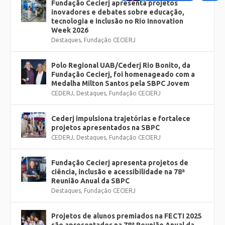
Fundação Cecierj apresenta projetos
inovadores e debates sobre educação,
tecnologia e inclusão no Rio Innovation
Week 2026
Destaques
,
Fundação CECIERJ
Polo Regional UAB/Cederj Rio Bonito, da
Fundação Cecierj, foi homenageado com a
Medalha Milton Santos pela SBPC Jovem
CEDERJ
,
Destaques
,
Fundação CECIERJ
Cederj impulsiona trajetórias e fortalece
projetos apresentados na SBPC
CEDERJ
,
Destaques
,
Fundação CECIERJ
Fundação Cecierj apresenta projetos de
ciência, inclusão e acessibilidade na 78ª
Reunião Anual da SBPC
Destaques
,
Fundação CECIERJ
Projetos de alunos premiados na FECTI 2025
são apresentados na 78ª Reunião Anual da