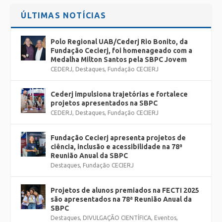
ÚLTIMAS NOTÍCIAS
Polo Regional UAB/Cederj Rio Bonito, da
Fundação Cecierj, foi homenageado com a
Medalha Milton Santos pela SBPC Jovem
CEDERJ
,
Destaques
,
Fundação CECIERJ
Cederj impulsiona trajetórias e fortalece
projetos apresentados na SBPC
CEDERJ
,
Destaques
,
Fundação CECIERJ
Fundação Cecierj apresenta projetos de
ciência, inclusão e acessibilidade na 78ª
Reunião Anual da SBPC
Destaques
,
Fundação CECIERJ
Projetos de alunos premiados na FECTI 2025
são apresentados na 78ª Reunião Anual da
SBPC
Destaques
,
DIVULGAÇÃO CIENTÍFICA
,
Eventos
,