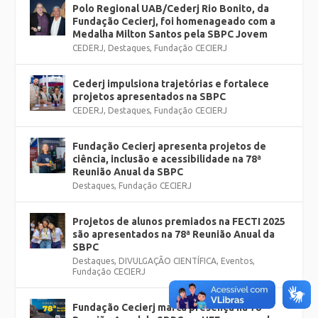
Polo Regional UAB/Cederj Rio Bonito, da
Fundação Cecierj, foi homenageado com a
Medalha Milton Santos pela SBPC Jovem
CEDERJ
,
Destaques
,
Fundação CECIERJ
Cederj impulsiona trajetórias e fortalece
projetos apresentados na SBPC
CEDERJ
,
Destaques
,
Fundação CECIERJ
Fundação Cecierj apresenta projetos de
ciência, inclusão e acessibilidade na 78ª
Reunião Anual da SBPC
Destaques
,
Fundação CECIERJ
Projetos de alunos premiados na FECTI 2025
são apresentados na 78ª Reunião Anual da
SBPC
Destaques
,
DIVULGAÇÃO CIENTÍFICA
,
Eventos
,
Fundação CECIERJ
Fundação Cecierj marca presença na 78ª